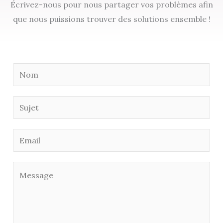
Écrivez-nous pour nous partager vos problèmes afin
que nous puissions trouver des solutions ensemble !
N
o
m
S
*
u
j
E
e
m
t
a
C
i
o
l
m
*
m