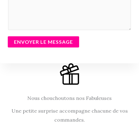
e
n
t
a
i
ENVOYER LE MESSAGE
r
e
o
u
M
e
Nous chouchoutons nos Fabuleuses
s
s
Une petite surprise accompagne chacune de vos
a
commandes.
g
e