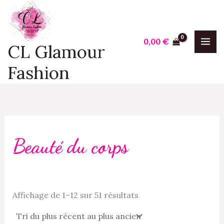
Trié
Aller
P
P
du
plus
au
r
r
récent
contenu
au
i
i
0,00
€
plus
CL Glamour
ancien
x
x
Fashion
i
a
n
x
Beauté du corps
Affichage de 1–12 sur 51 résultats