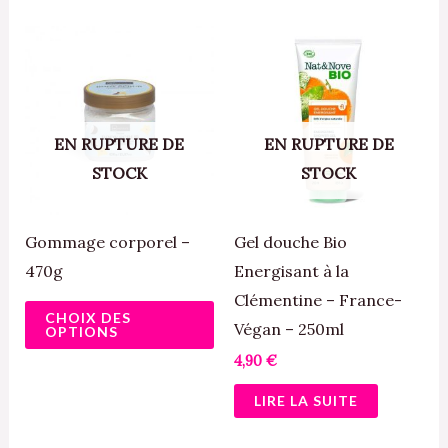
Ce
produit
a
plusieurs
EN RUPTURE DE
EN RUPTURE DE
variations.
STOCK
STOCK
Les
options
peuvent
Gommage corporel –
Gel douche Bio
être
470g
Energisant à la
choisies
Clémentine – France-
CHOIX DES
sur
Végan – 250ml
OPTIONS
la
4,90
€
page
LIRE LA SUITE
du
produit