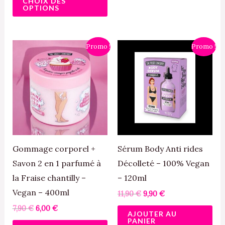
CHOIX DES
produit
OPTIONS
Le
Le
Le
Le
Promo !
Promo !
prix
prix
prix
prix
initial
actuel
initial
actuel
était :
est :
était :
est :
7,90 €.
6,00 €.
11,90 €.
9,90 €.
Gommage corporel +
Sérum Body Anti rides
Savon 2 en 1 parfumé à
Décolleté – 100% Vegan
la Fraise chantilly –
– 120ml
Vegan – 400ml
11,90
€
9,90
€
7,90
€
6,00
€
AJOUTER AU
PANIER