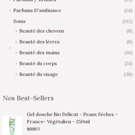
Parfums D'ambiance
(14)
Soins
(112)
Beauté des cheveux
(8)
Beauté des lèvres
(8)
Beauté des mains
(16)
Beauté du corps
(51)
Beauté du visage
(38)
Nos Best-Sellers
L
L
Gel douche Bio Délicat - Peaux Sèches –
e
e
France- Végétalien - 250ml
p
p
r
r