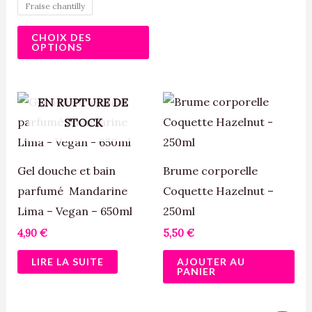
Fraise chantilly
du
CHOIX DES
produit
OPTIONS
EN RUPTURE DE
STOCK
Gel douche et bain
Brume corporelle
parfumé Mandarine
Coquette Hazelnut –
Lima – Vegan – 650ml
250ml
4,90
€
5,50
€
LIRE LA SUITE
AJOUTER AU
PANIER