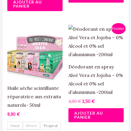
AJOUTER AU
PANIER
Le
Le
Ce
Promo !
prix
prix
produit
initial
actuel
était :
est :
a
4,90 €.
3,50 €.
plusieurs
variations.
Déodorant en spray
Les
Aloé Vera et Jojoba – 0%
options
Alcool et 0% sel
peuvent
Huile sèche scintillante
d’aluminium -200ml
être
réparatrice aux extraits
4,90
€
3,50
€
choisies
naturels- 50ml
AJOUTER AU
sur
8,90
€
PANIER
la
Coco
Monoi
Tropical
page