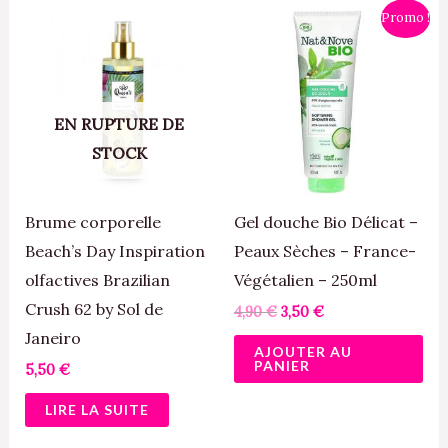
Le
Le
Promo !
prix
prix
initial
actuel
était :
est :
4,90 €.
3,50 €.
EN RUPTURE DE
STOCK
Brume corporelle
Gel douche Bio Délicat –
Beach’s Day Inspiration
Peaux Sèches – France-
olfactives Brazilian
Végétalien – 250ml
Crush 62 by Sol de
4,90
€
3,50
€
Janeiro
AJOUTER AU
PANIER
5,50
€
LIRE LA SUITE