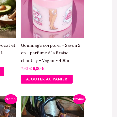
vocat et
Gommage corporel + Savon 2
ML
en 1 parfumé à la Fraise
chantilly – Vegan – 400ml
7,90
€
6,00
€
AJOUTER AU PANIER
Le
Le
Ce
Promo !
Promo !
prix
prix
produit
initial
actuel
était :
est :
a
2,90 €.
2,00 €.