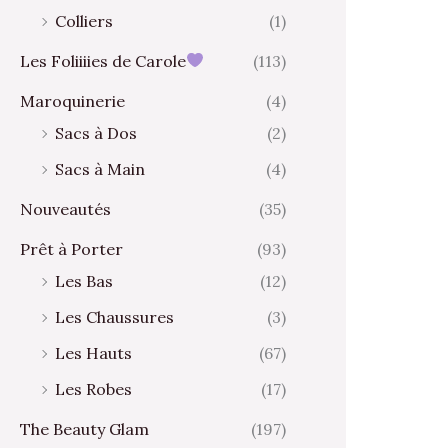
Colliers
(1)
Les Foliiiies de Carole
(113)
Maroquinerie
(4)
Sacs à Dos
(2)
Sacs à Main
(4)
Nouveautés
(35)
Prêt à Porter
(93)
Les Bas
(12)
Les Chaussures
(3)
Les Hauts
(67)
Les Robes
(17)
The Beauty Glam
(197)