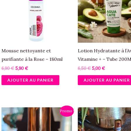
Mousse nettoyante et
Lotion Hydratante à l’A
purifiante à la Rose – 180ml
Vitamine + – Tube 200
6,90
€
5,90
€
6,50
€
5,00
€
AJOUTER AU PANIER
AJOUTER AU PANIER
Le
Le
Le
Le
Promo !
prix
prix
prix
prix
initial
actuel
initial
actuel
était :
est :
était :
est :
2,90 €.
2,00 €.
2,90 €.
2,00 €.