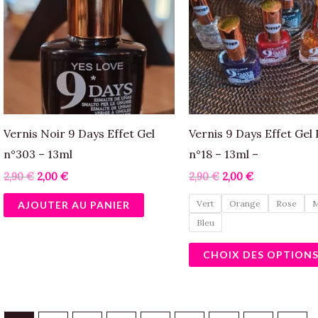
Vernis Noir 9 Days Effet Gel
Vernis 9 Days Effet Gel 
n°303 – 13ml
n°18 – 13ml –
2,90
€
2,00
€
2,90
€
2,00
€
Vert
Orange
Rose
M
AJOUTER AU PANIER
Bleu
CHOIX DES OPTION