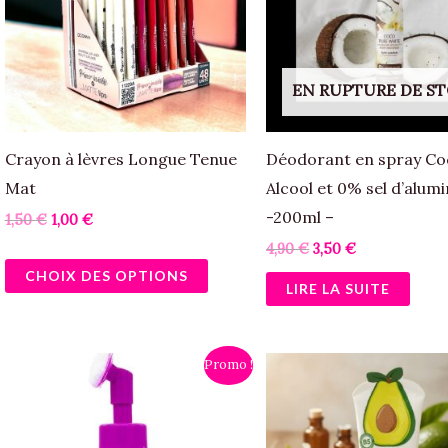
variations.
Les
options
EN RUPTURE DE S
peuvent
être
Crayon à lèvres Longue Tenue
Déodorant en spray Co
choisies
Mat
Alcool et 0% sel d’alum
sur
-200ml –
1,50
€
1,00
€
la
4,90
€
3,50
€
page
CHOIX DES OPTIONS
du
LIRE LA SUITE
produit
Le
Le
Le
Le
Promo !
prix
prix
prix
prix
initial
actuel
initial
actuel
était :
est :
était :
est :
6,90 €.
5,90 €.
6,50 €.
5,00 €.