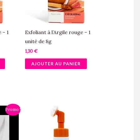
e – 1
Exfoliant à l’Argile rouge – 1
unité de 8g
1,30
€
AJOUTER AU PANIER
Promo !