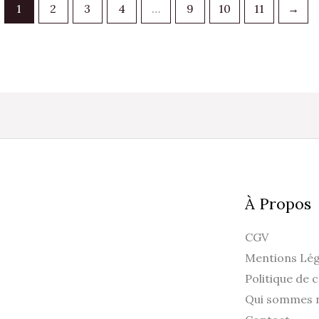
1
2
3
4
…
9
10
11
→
À Propos
CGV
Mentions Lég
Politique de c
Qui sommes 