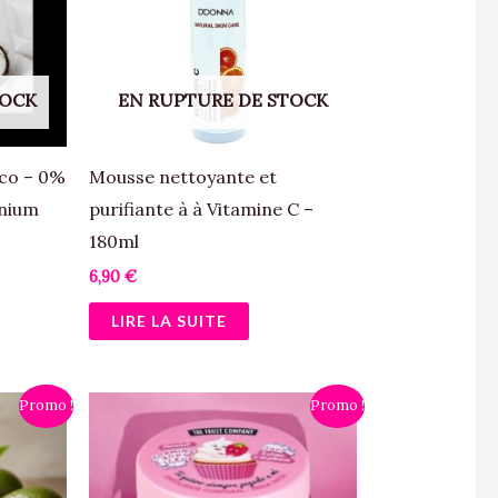
TOCK
EN RUPTURE DE STOCK
co – 0%
Mousse nettoyante et
inium
purifiante à à Vitamine C –
180ml
6,90
€
LIRE LA SUITE
Le
Le
Promo !
Promo !
prix
prix
initial
actuel
était :
est :
7,90 €.
6,00 €.