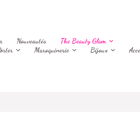
Trié
du
plus
récent
au
plus
ancien
r
Nouveautés
The Beauty Glam
orter
Maroquinerie
Bijoux
Acce