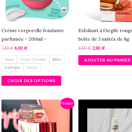
options
peuvent
être
Crème corporelle fondante
Exfoliant à l’Argile roug
choisies
parfumée – 200ml –
boîte de 3 unités de 8g
sur
7,10
€
6,00
€
3,50
€
2,90
€
la
page
Coco
Fraise Chantilly
Mûre
AJOUTER AU PANIER
du
Pastèque
Melon
produit
CHOIX DES OPTIONS
Le
Le
Le
Le
Ce
Promo !
prix
prix
prix
prix
produit
initial
actuel
initial
actuel
était :
est :
était :
est :
a
1,50 €.
1,00 €.
4,90 €.
3,50 €.
plusieurs