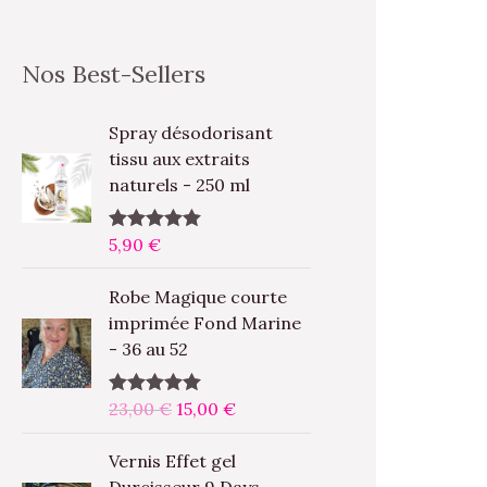
Nos Best-Sellers
Spray désodorisant
tissu aux extraits
naturels - 250 ml
5,90
€
Note
5.00
sur 5
L
L
Robe Magique courte
e
e
imprimée Fond Marine
p
p
- 36 au 52
r
r
i
i
23,00
€
15,00
€
Note
5.00
x
x
sur 5
i
a
L
L
Vernis Effet gel
n
c
e
e