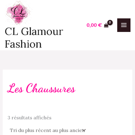
Trié
Aller
P
P
du
plus
au
r
r
récent
contenu
au
i
i
0,00
€
plus
CL Glamour
ancien
x
x
Fashion
i
a
n
x
Les Chaussures
3 résultats affichés