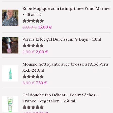
L
L
Robe Magique courte imprimée Fond Marine
e
e
- 36 au 52
p
p
r
r
23,00
€
15,00
€
Note
5.00
i
i
sur 5
x
x
L
L
Vernis Effet gel Durcisseur 9 Days - 13ml
i
a
e
e
n
c
p
p
2,90
€
2,00
€
Note
5.00
i
t
r
r
sur 5
t
u
i
i
L
L
Mousse nettoyante avec brosse à l'Aloé Vera
i
e
x
x
e
e
XXL-240ml
a
l
i
a
p
p
l
e
n
c
r
r
8,90
€
7,50
€
Note
5.00
é
s
i
t
i
i
sur 5
t
t
t
u
x
x
L
L
Gel douche Bio Délicat - Peaux Sèches –
a
i
e
i
a
e
e
France- Végétalien - 250ml
i
:
a
l
n
c
p
p
t
1
l
e
i
t
r
r