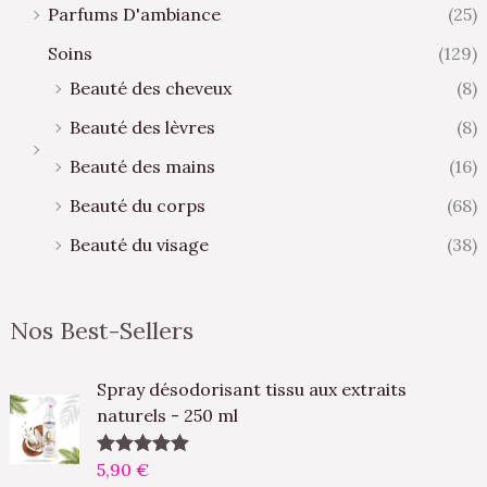
Parfums D'ambiance
(25)
Soins
(129)
Beauté des cheveux
(8)
Beauté des lèvres
(8)
Beauté des mains
(16)
Beauté du corps
(68)
Beauté du visage
(38)
Nos Best-Sellers
Spray désodorisant tissu aux extraits
naturels - 250 ml
5,90
€
Note
5.00
sur 5