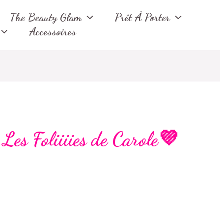
Trié
du
The Beauty Glam
Prêt À Porter
plus
récent
Accessoires
au
plus
ancien
Les Foliiiies de Carole💜