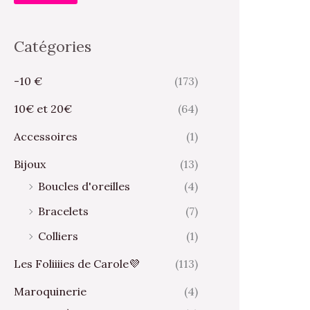
Catégories
-10 €
(173)
10€ et 20€
(64)
Accessoires
(1)
Bijoux
(13)
Boucles d'oreilles
(4)
Bracelets
(7)
Colliers
(1)
Les Foliiiies de Carole💜
(113)
Maroquinerie
(4)