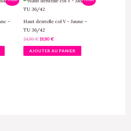
prix
prix
initial
actuel
était :
est :
24,90 €.
19,90 €.
anc –
Haut dentelle col V – Jaune –
TU 36/42
24,90
€
19,90
€
AJOUTER AU PANIER