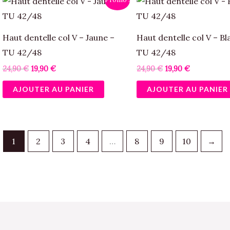
prix
prix
prix
prix
initial
actuel
initial
actuel
était :
est :
était :
est :
24,90 €.
19,90 €.
24,90 €.
19,90 €.
Haut dentelle col V – Jaune –
Haut dentelle col V – Bl
TU 42/48
TU 42/48
24,90
€
19,90
€
24,90
€
19,90
€
AJOUTER AU PANIER
AJOUTER AU PANIER
1
2
3
4
…
8
9
10
→