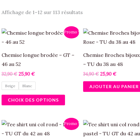
Affichage de 1–12 sur 113 résultats
Le
Le
Le
Le
Ce
Promo !
prix
prix
prix
prix
produit
initial
actuel
initial
actuel
était :
est :
était :
est :
a
32,90 €.
25,90 €.
34,90 €.
25,90 €.
Chemise longue brodée – GT –
Chemise Broches bijoux
plusieurs
46 au 52
– TU du 38 au 48
variations.
32,90
€
25,90
€
34,90
€
25,90
€
Les
Beige
Blanc
AJOUTER AU PANIER
options
peuvent
CHOIX DES OPTIONS
être
choisies
Le
Le
Le
Le
sur
Promo !
prix
prix
prix
prix
la
initial
actuel
initial
actuel
était :
est :
était :
est :