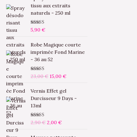
tissu aux extraits
naturels - 250 ml
Note
5,90
5.00
€
sur
5
L
L
Robe Magique courte
e
e
imprimée Fond Marine
p
p
- 36 au 52
r
r
i
i
Note
23,00
5.00
€
15,00
sur
€
x
x
5
i
a
L
L
Vernis Effet gel
n
c
e
e
Durcisseur 9 Days -
i
t
p
p
13ml
t
u
r
r
i
e
i
i
a
l
Note
2,90
5.00
€
2,00
sur
€
x
x
5
l
e
i
a
L
L
é
s