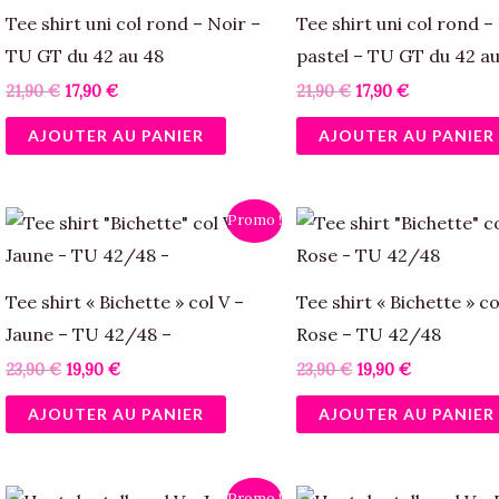
page
21,90 €.
17,90 €.
21,90 €.
17,90 €.
Tee shirt uni col rond – Noir –
Tee shirt uni col rond –
du
TU GT du 42 au 48
pastel – TU GT du 42 a
produit
21,90
€
17,90
€
21,90
€
17,90
€
AJOUTER AU PANIER
AJOUTER AU PANIER
Le
Le
Le
Le
Promo !
prix
prix
prix
prix
initial
actuel
initial
actuel
était :
est :
était :
est :
23,90 €.
19,90 €.
23,90 €.
19,90 €.
Tee shirt « Bichette » col V –
Tee shirt « Bichette » co
Jaune – TU 42/48 –
Rose – TU 42/48
23,90
€
19,90
€
23,90
€
19,90
€
AJOUTER AU PANIER
AJOUTER AU PANIER
Le
Le
Le
Le
Promo !