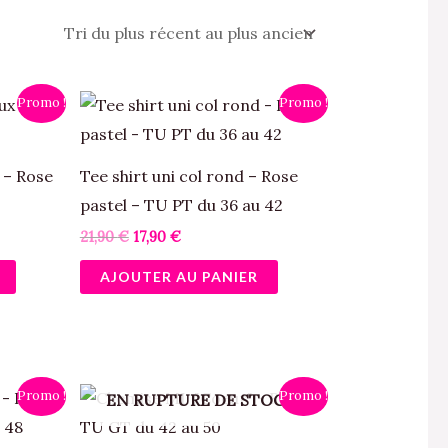
Le
Le
Promo !
Promo !
prix
prix
initial
actuel
était :
est :
21,90 €.
17,90 €.
 – Rose
Tee shirt uni col rond – Rose
pastel – TU PT du 36 au 42
21,90
€
17,90
€
AJOUTER AU PANIER
Le
Le
Promo !
Promo !
EN RUPTURE DE STOCK
prix
prix
initial
actuel
était :
est :