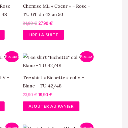
34,90 €.
27,90 €.
 Rose
Chemise ML « Coeur » – Rose –
u 48
TU GT du 42 au 50
34,90
€
27,90
€
LIRE LA SUITE
Le
Le
Promo !
Promo !
prix
prix
initial
actuel
était :
est :
23,90 €.
19,90 €.
l V –
Tee shirt « Bichette » col V –
Blanc – TU 42/48
23,90
€
19,90
€
AJOUTER AU PANIER
Le
Le
Promo !
Promo !