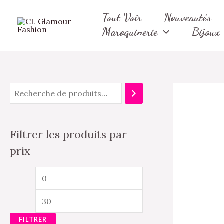
Aller
P
P
Tout Voir
Nouveautés
au
r
r
Maroquinerie
Bijoux
contenu
i
i
x
x
m
m
i
a
n
x
Filtrer les produits par
prix
FILTRER