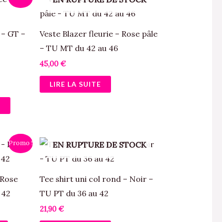
la
produit
page
a
 – GT –
Veste Blazer fleurie – Rose pâle
du
plusieurs
– TU MT du 42 au 46
produit
variations.
45,00
€
Les
LIRE LA SUITE
options
peuvent
S
être
choisies
sur
Promo !
EN RUPTURE DE STOCK
la
page
 Rose
Tee shirt uni col rond – Noir –
du
 42
TU PT du 36 au 42
produit
21,90
€