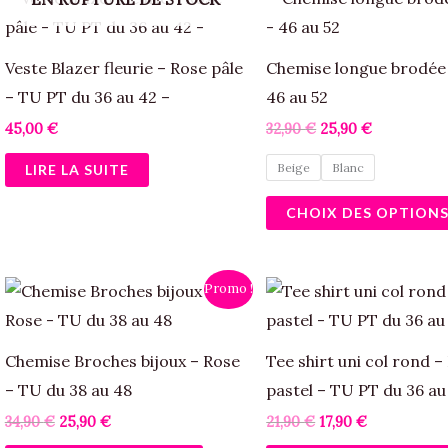
prix
prix
la
initial
actuel
était :
est :
page
32,90 €.
25,90 €.
Veste Blazer fleurie – Rose pâle
Chemise longue brodée
du
– TU PT du 36 au 42 –
46 au 52
produit
45,00
€
32,90
€
25,90
€
Beige
Blanc
LIRE LA SUITE
CHOIX DES OPTION
Le
Le
Le
Le
Promo !
prix
prix
prix
prix
initial
actuel
initial
actuel
était :
est :
était :
est :
34,90 €.
25,90 €.
21,90 €.
17,90 €.
Chemise Broches bijoux – Rose
Tee shirt uni col rond –
– TU du 38 au 48
pastel – TU PT du 36 au
34,90
€
25,90
€
21,90
€
17,90
€