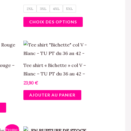
Les
2XL
3XL
4XL
5XL
options
peuvent
CHOIX DES OPTIONS
être
choisies
sur
Ce
la
produit
page
a
Rouge –
Tee shirt « Bichette » col V –
du
plusieurs
Blanc – TU PT du 36 au 42 –
produit
variations.
23,90
€
Les
AJOUTER AU PANIER
options
peuvent
S
être
choisies
sur
Ce
Promo !
EN RUPTURE DE STOCK