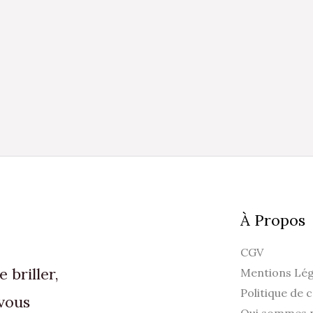
À Propos
CGV
briller,
Mentions Lég
Politique de c
vous