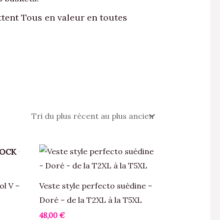
tent Tous en valeur en toutes
Ce
TOCK
produit
a
ol V –
Veste style perfecto suédine –
plusieurs
Doré – de la T2XL à la T5XL
variations.
48,00
€