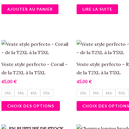
AJOUTER AU PANIER
LIRE LA SUITE
Ce
produit
a
Veste style perfecto – Corail –
Veste style perfecto – 
plusieurs
de la T2XL à la T5XL
de la T2XL à la T5XL
variations.
45,00
€
45,00
€
Les
2XL
3XL
4XL
5XL
2XL
3XL
4XL
5XL
options
peuvent
CHOIX DES OPTIONS
CHOIX DES OPTION
être
choisies
Le
Le
sur
EN RUPTURE DE STOCK