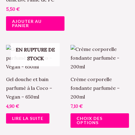
su
5,50
€
la
AJOUTER AU
pa
PANIER
du
pr
Ce
EN RUPTURE DE
pr
STOCK
a
pl
Gel douche et bain
Crème corporelle
va
parfumé à la Coco –
fondante parfumée –
Le
Vegan – 650ml
200ml
op
4,90
€
7,10
€
pe
LIRE LA SUITE
CHOIX DES
êt
OPTIONS
ch