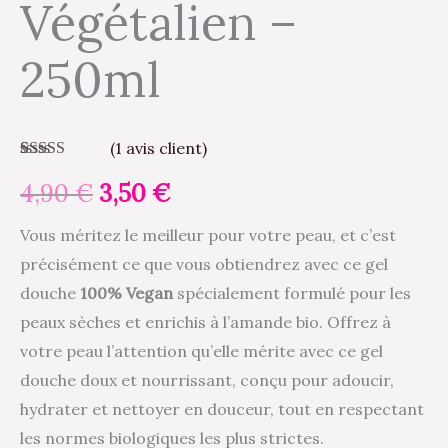
Végétalien –
250ml
(
1
avis client)
Noté
1
5.00
sur
4,90
€
3,50
€
5 basé sur
notation
client
Vous méritez le meilleur pour votre peau, et c’est
précisément ce que vous obtiendrez avec ce gel
douche
100% Vegan
spécialement formulé pour les
peaux sèches et enrichis à l’amande bio. Offrez à
votre peau l’attention qu’elle mérite avec ce gel
douche doux et nourrissant, conçu pour adoucir,
hydrater et nettoyer en douceur, tout en respectant
les normes biologiques les plus strictes.