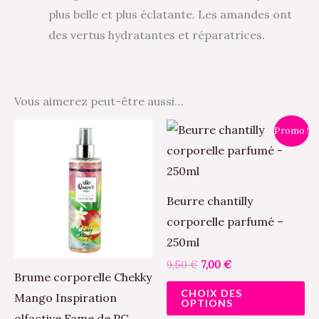
plus belle et plus éclatante. Les amandes ont
des vertus hydratantes et réparatrices.
Vous aimerez peut-être aussi…
Le
Le
Ce
Promo !
prix
prix
pr
initial
actuel
était :
est :
a
9,50 €.
7,00 €.
pl
Beurre chantilly
va
corporelle parfumé –
Le
250ml
op
9,50
€
7,00
€
pe
Brume corporelle Chekky
CHOIX DES
êt
Mango Inspiration
OPTIONS
ch
olfactive Fame de PC