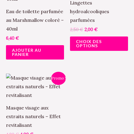
Lingettes
va
Eau de toilette parfumée
hydroalcooliques
Le
au Marshmallow coloré –
parfumées
op
40ml
2,50
€
2,00
€
pe
6,40
€
CHOIX DES
êt
OPTIONS
AJOUTER AU
ch
PANIER
su
la
Le
Le
pa
Promo !
prix
prix
du
initial
actuel
était :
est :
pr
4,90 €.
4,00 €.
Masque visage aux
extraits naturels – Effet
revitalisant