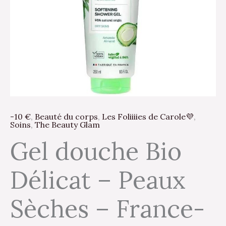
Sèches
–
France-
Végétalien
-
250ml
-10 €
,
Beauté du corps
,
Les Foliiiies de Carole💜
,
Soins
,
The Beauty Glam
Gel douche Bio
Délicat – Peaux
Sèches – France-