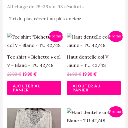
Affichage de 25–36 sur 93 résultats
Le
Le
Le
Le
Promo !
Promo !
prix
prix
prix
prix
initial
actuel
initial
actuel
était :
est :
était :
est :
23,90 €.
19,90 €.
24,90 €.
19,90 €.
Tee shirt « Bichette » col
Haut dentelle col V –
V – Blanc – TU 42/48
Jaune – TU 42/48
23,90
€
19,90
€
24,90
€
19,90
€
AJOUTER AU
AJOUTER AU
PANIER
PANIER
Le
Le
Promo !
prix
prix
initial
actuel
était :
est :