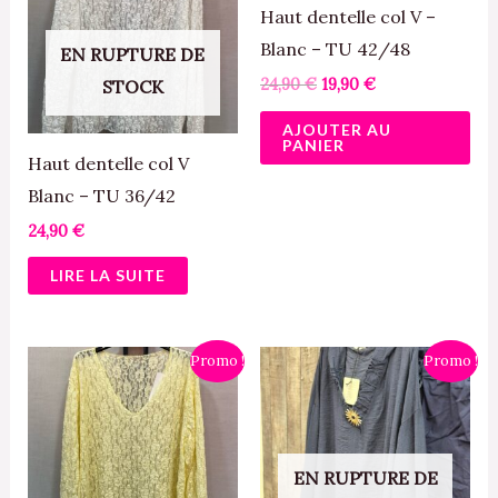
24,90 €.
19,90 €.
Haut dentelle col V –
Blanc – TU 42/48
EN RUPTURE DE
24,90
€
19,90
€
STOCK
AJOUTER AU
PANIER
Haut dentelle col V
Blanc – TU 36/42
24,90
€
LIRE LA SUITE
Le
Le
Le
Le
Ce
Promo !
Promo !
prix
prix
prix
prix
pro
initial
actuel
initial
actuel
était :
est :
était :
est :
a
24,90 €.
19,90 €.
23,90 €.
16,00 €.
plu
EN RUPTURE DE
var