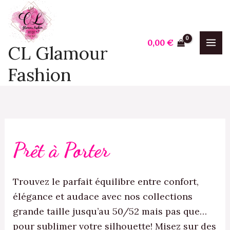
Trié
Aller
P
P
du
plus
au
r
r
récent
contenu
au
i
i
0,00
€
plus
CL Glamour
ancien
x
x
Fashion
i
a
n
x
Prêt à Porter
Trouvez le parfait équilibre entre confort,
élégance et audace avec nos collections
grande taille jusqu’au 50/52 mais pas que…
pour sublimer votre silhouette! Misez sur des