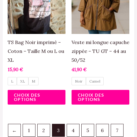
plusieurs
plu
variations.
var
Les
Le
options
opt
peuvent
pe
TS Bag Noir imprimé –
Veste mi longue capuche
être
êtr
Coton – Taille M ou L ou
zippée – TU GT – 44 au
choisies
cho
XL
50/52
sur
sur
15,90
€
41,90
€
la
la
L
XL
M
Noir
Camel
page
pa
du
du
CHOIX DES
CHOIX DES
OPTIONS
OPTIONS
produit
pro
←
1
2
3
4
5
6
7