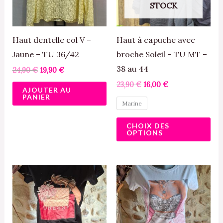
STOCK
Le
opt
pe
Haut dentelle col V –
Haut à capuche avec
êtr
Jaune – TU 36/42
broche Soleil – TU MT –
cho
38 au 44
24,90
€
19,90
€
sur
23,90
€
16,00
€
AJOUTER AU
la
PANIER
Marine
pa
du
CHOIX DES
OPTIONS
pro
Ce
Ce
produit
pro
a
a
plusieurs
plu