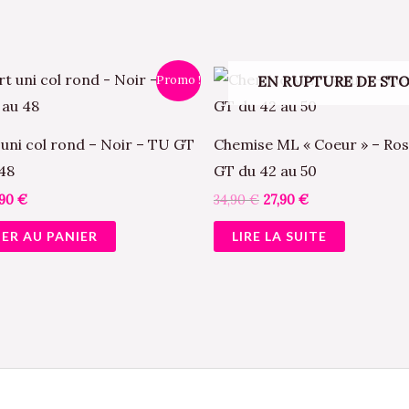
Le
Le
Le
EN RUPTURE DE ST
Promo !
ix
prix
prix
prix
tial
actuel
initial
actuel
it :
est :
était :
est :
,90 €.
17,90 €.
34,90 €.
27,90 €.
 uni col rond – Noir – TU GT
Chemise ML « Coeur » – Ro
 48
GT du 42 au 50
,90
€
34,90
€
27,90
€
ER AU PANIER
LIRE LA SUITE