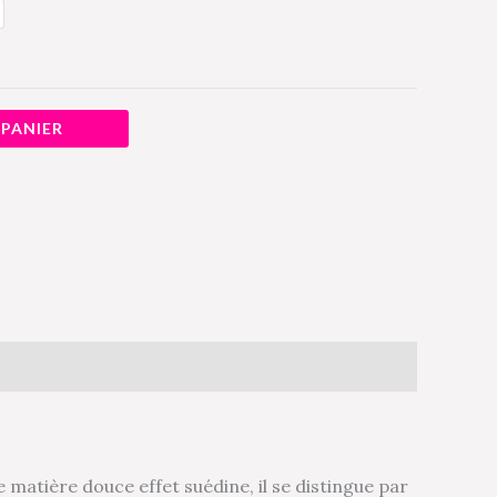
 PANIER
 matière douce effet suédine, il se distingue par