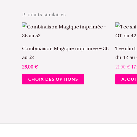
Produits similaires
Le
Ce
pr
produit
ini
éta
a
21
Combinaison Magique imprimée – 36
Tee shirt
plusieurs
au 52
du 42 au
variations.
26,00
€
21,90
€
17
Les
CHOIX DES OPTIONS
AJOUT
options
peuvent
être
choisies
sur
la
page