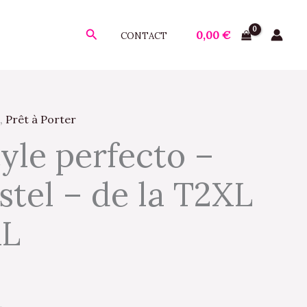
Rechercher
0,00
€
CONTACT
,
Prêt à Porter
tyle perfecto –
stel – de la T2XL
XL