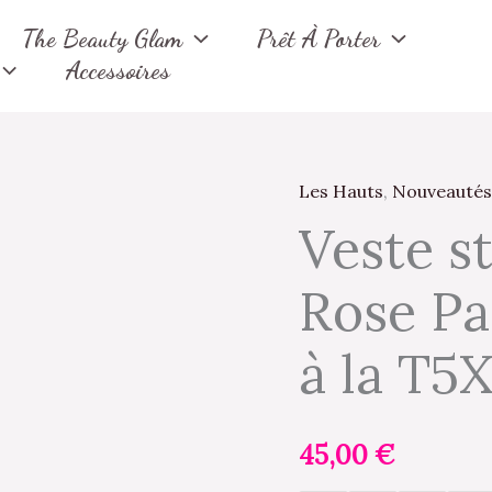
The Beauty Glam
Prêt À Porter
Accessoires
Les Hauts
,
Nouveautés
quantité
Veste s
de
Veste
Rose Pa
style
perfecto
à la T5
-
Rose
Pastel
45,00
€
-
de