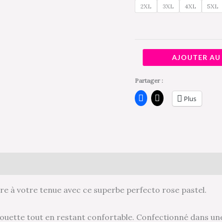
2XL
3XL
4XL
5XL
la
T2XL
à
la
AJOUTER AU
T5XL
Partager :
Plus
Avis (0)
e à votre tenue avec ce superbe perfecto rose pastel.
houette tout en restant confortable. Confectionné dans une