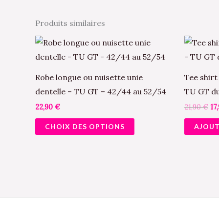
Produits similaires
Le
Ce
pr
produit
ini
éta
a
21
Robe longue ou nuisette unie
Tee shirt
plusieurs
dentelle – TU GT – 42/44 au 52/54
TU GT du
variations.
22,90
€
21,90
€
17
Les
CHOIX DES OPTIONS
AJOUT
options
peuvent
être
choisies
sur
la
page