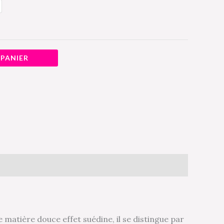
 PANIER
 matière douce effet suédine, il se distingue par