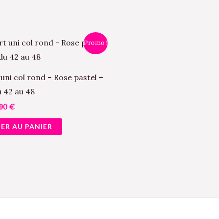
Le
Promo !
ix
prix
tial
actuel
it :
est :
,90 €.
17,90 €.
 uni col rond – Rose pastel –
 42 au 48
,90
€
ER AU PANIER