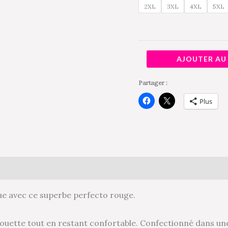
2XL
3XL
4XL
5XL
T2XL
à
la
T5XL
AJOUTER AU
Partager :
Plus
Avis (0)
ue avec ce superbe perfecto rouge.
houette tout en restant confortable. Confectionné dans une