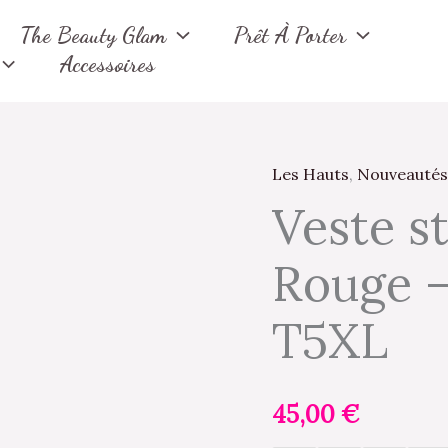
The Beauty Glam
Prêt À Porter
Accessoires
Les Hauts
,
Nouveautés
quantité
Veste s
de
Veste
Rouge –
style
perfecto
T5XL
-
Rouge
-
45,00
€
de
la