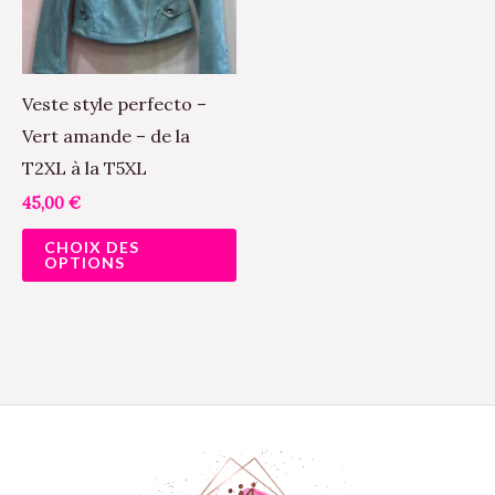
variations.
Les
options
peuvent
Veste style perfecto –
être
Vert amande – de la
choisies
T2XL à la T5XL
sur
45,00
€
la
CHOIX DES
page
OPTIONS
du
produit