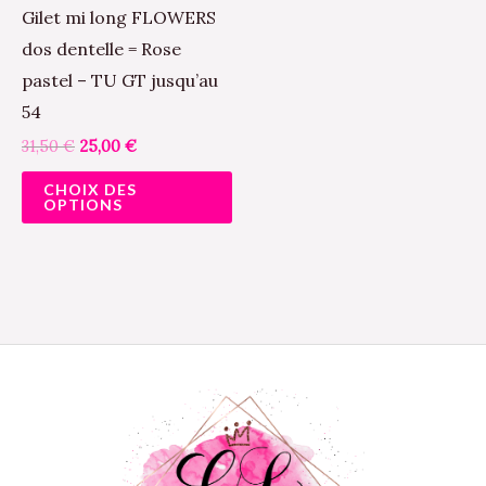
variations.
Gilet mi long FLOWERS
Les
dos dentelle = Rose
options
pastel – TU GT jusqu’au
peuvent
54
être
31,50
€
25,00
€
choisies
CHOIX DES
sur
OPTIONS
la
page
du
produit