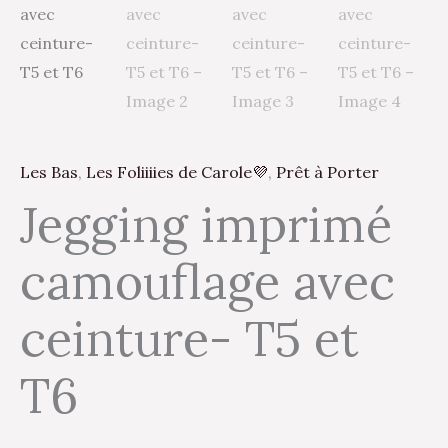
Les Bas
,
Les Foliiiies de Carole💜
,
Prêt à Porter
Jegging imprimé
camouflage avec
ceinture- T5 et
T6