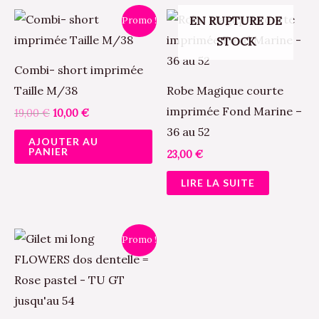
Le
Le
EN RUPTURE DE
Promo !
prix
prix
STOCK
initial
actuel
était :
est :
19,00 €.
10,00 €.
Combi- short imprimée
Taille M/38
Robe Magique courte
imprimée Fond Marine –
19,00
€
10,00
€
36 au 52
AJOUTER AU
PANIER
23,00
€
LIRE LA SUITE
Le
Le
Ce
Promo !
prix
prix
produit
initial
actuel
était :
est :
a
31,50 €.
25,00 €.
plusieurs