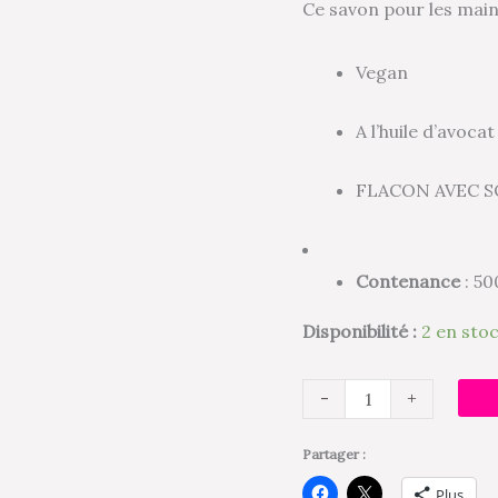
Ce savon pour les main
500ml
Vegan
A l’huile d’avocat
FLACON AVEC 
Contenance
: 5
Disponibilité :
2 en sto
-
+
Partager :
Plus