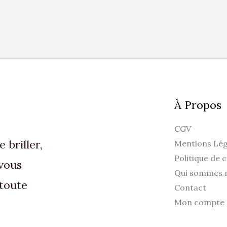
p
ê
c
s
l
p
d
À Propos
p
CGV
briller,
Mentions Lég
Politique de c
vous
Qui sommes 
toute
Contact
Mon compte