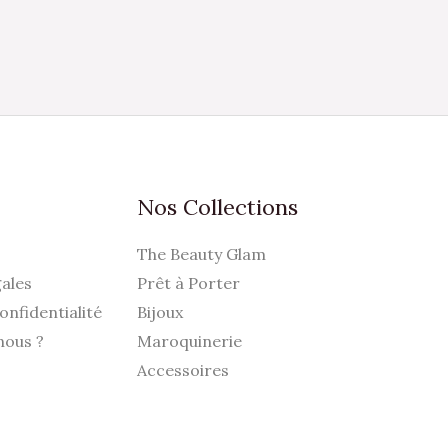
euvent
tre
hoisies
ur
a
age
u
Nos Collections
roduit
The Beauty Glam
ales
Prêt à Porter
onfidentialité
Bijoux
nous ?
Maroquinerie
Accessoires