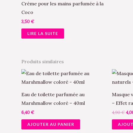
la
Crème pour les mains parfumée à la
page
Coco
du
3,50
€
produit
LIRE LA SUITE
Produits similaires
Le
pri
init
étai
4,9
Eau de toilette parfumée au
Masque vi
Marshmallow coloré – 40ml
– Effet r
6,40
€
4,90
€
4,
AJOUTER AU PANIER
AJOUT