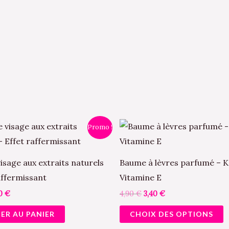
Le
Le
Le
C
Promo !
x
prix
prix
prix
p
ial
actuel
initial
actuel
t :
est :
était :
est :
a
0 €.
4,00 €.
4,90 €.
3,40 €.
sage aux extraits naturels
Baume à lèvres parfumé – K
p
affermissant
Vitamine E
v
00
€
4,90
€
3,40
€
L
ER AU PANIER
CHOIX DES OPTIONS
o