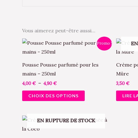
Vous aimerez peut-être aussi…
Plage
Ce
EN
Promo !
de
produit
prix :
4,00 €
a
à
Pousse Pousse parfumé pour les
Crème po
4,90 €
plusieurs
mains – 250ml
Mûre
variations.
4,00
€
–
4,90
€
3,50
€
Les
CHOIX DES OPTIONS
LIRE L
options
peuvent
être
EN RUPTURE DE STOCK
choisies
sur