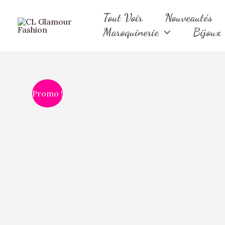
Aller
Tout Voir
Nouveautés
au
Maroquinerie
Bijoux
contenu
Promo !