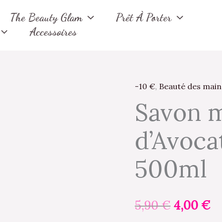
The Beauty Glam
Prêt À Porter
Accessoires
-10 €
,
Beauté des main
quantité
Le
L
Savon m
de
prix
pr
Savon
d’Avoca
main
initial
ac
à
était :
es
500ml
l'Huile
d'Avocat
5,90 €.
4,
-
5,90
€
4,00
€
Vegan
-