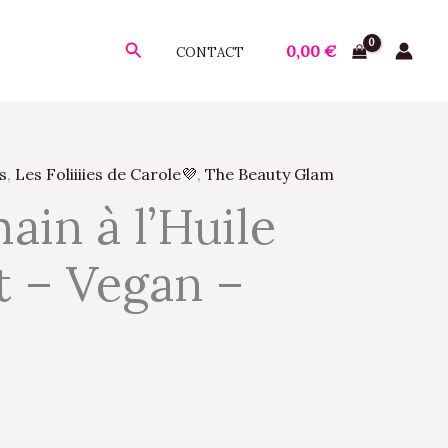
Rechercher
0,00
€
CONTACT
s
,
Les Foliiiies de Carole💜
,
The Beauty Glam
e
ain à l’Huile
ix
t – Vegan –
tuel
t :
00 €.