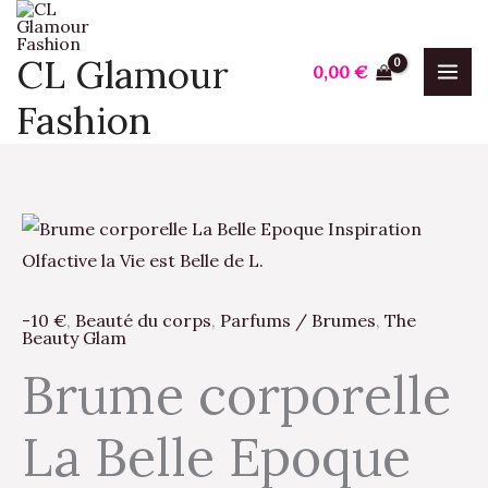
Aller
au
CL Glamour
0,00
€
contenu
Fashion
quantité
de
Brume
-10 €
,
Beauté du corps
,
Parfums / Brumes
,
The
corporelle
Beauty Glam
La
Brume corporelle
Belle
Epoque
La Belle Epoque
Inspiration
Olfactive