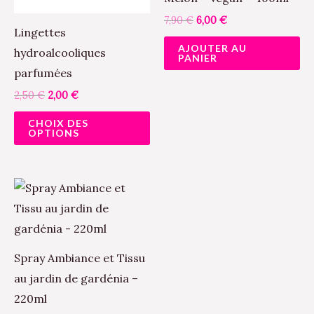
options
7,90
€
6,00
€
peuvent
Lingettes
AJOUTER AU
être
hydroalcooliques
PANIER
choisies
parfumées
sur
2,50
€
2,00
€
la
CHOIX DES
page
OPTIONS
du
produit
Spray Ambiance et Tissu
au jardin de gardénia –
220ml