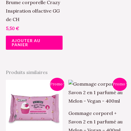
Brume corporelle Crazy
Inspiration olfactive GG
de CH
5,50
€
AJOUTER AU
PANIER
Produits similaires
Le
Le
Le
Le
Ce
Promo !
Promo !
prix
prix
prix
prix
produit
initial
actuel
initial
actuel
était :
est :
était :
est :
a
2,50 €.
2,00 €.
7,90 €.
6,00 €.
plusieurs
Gommage corporel +
variations.
Savon 2 en 1 parfumé au
Les
Melon – Vegan – 400ml