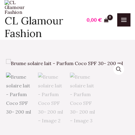
Aller
au
CL Glamour
0,00
€
contenu
Fashion
quantité
de
Brume
solaire
lait
-
Parfum
Coco
SPF