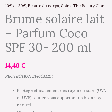
30-
10€ et 20€
,
Beauté du corps
,
Soins
,
The Beauty Glam
200
Brume solaire lait
ml
– Parfum Coco
SPF 30- 200 ml
14,40
€
PROTECTION EFFICACE :
Protège efficacement des rayon du soleil (UVA
et UVB) tout en vous apportant un bronzage
naturel.