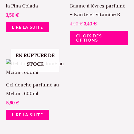
pl
la Pina Colada
Baume à lèvres parfumé
va
– Karité et Vitamine E
3,50
€
Le
4,90
€
3,40
€
LIRE LA SUITE
op
CHOIX DES
pe
OPTIONS
êt
ch
EN RUPTURE DE
su
STOCK
la
pa
Gel douche parfumé au
du
Melon : 600ml
pr
5,60
€
LIRE LA SUITE