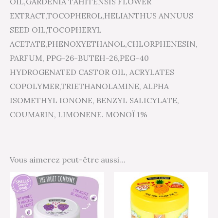
OIL,GARDENIA TAHITENSIS FLOWER
EXTRACT,TOCOPHEROL,HELIANTHUS ANNUUS
SEED OIL,TOCOPHERYL
ACETATE,PHENOXYETHANOL,CHLORPHENESIN,
PARFUM, PPG-26-BUTEH-26,PEG-40
HYDROGENATED CASTOR OIL, ACRYLATES
COPOLYMER,TRIETHANOLAMINE, ALPHA
ISOMETHYL IONONE, BENZYL SALICYLATE,
COUMARIN, LIMONENE. MONOÏ 1%
Vous aimerez peut-être aussi…
Ce
produit
a