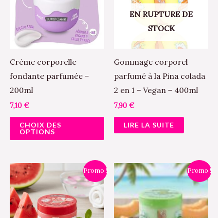
plusieurs
EN RUPTURE DE
variations.
STOCK
Les
options
peuvent
Crème corporelle
Gommage corporel
être
fondante parfumée –
parfumé à la Pina colada
choisies
200ml
2 en 1 – Vegan – 400ml
sur
7,10
€
7,90
€
la
CHOIX DES
LIRE LA SUITE
page
OPTIONS
du
produit
Le
Le
Le
Le
Promo !
Promo !
prix
prix
prix
prix
initial
actuel
initial
actuel
était :
est :
était :
est :
7,90 €.
6,00 €.
7,90 €.
6,00 €.