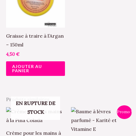
Graisse à traire à l’Argan
– 150ml
4,50
€
AJOUTER AU
PANIER
Produits similaires
EN RUPTURE DE
Le
Le
Ce
STOCK
Promo !
prix
prix
pr
initial
actuel
était :
est :
a
4,90 €.
3,40 €.
Crème pour les mains à