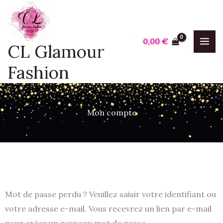
Aller
au
contenu
0,00
€
CL Glamour
Fashion
Mon compte
Mot de passe perdu ? Veuillez saisir votre identifiant ou
Obligatoire
votre adresse e-mail. Vous recevrez un lien par e-mail
pour créer un nouveau mot de passe.