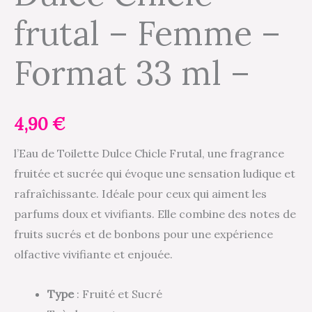
frutal – Femme –
-
Femme
Format 33 ml –
-
Format
33
ml
4,90
€
-
l’Eau de Toilette Dulce Chicle Frutal, une fragrance
fruitée et sucrée qui évoque une sensation ludique et
rafraîchissante. Idéale pour ceux qui aiment les
parfums doux et vivifiants. Elle combine des notes de
fruits sucrés et de bonbons pour une expérience
olfactive vivifiante et enjouée.
Type
: Fruité et Sucré