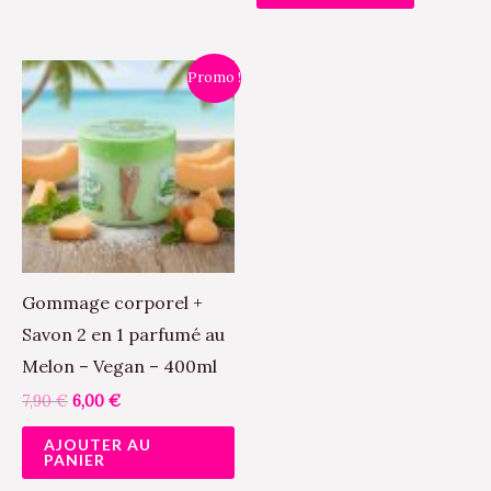
choisies
sur
Le
Le
Promo !
la
prix
prix
initial
actuel
page
était :
est :
7,90 €.
6,00 €.
du
produit
Gommage corporel +
Savon 2 en 1 parfumé au
Melon – Vegan – 400ml
7,90
€
6,00
€
AJOUTER AU
PANIER