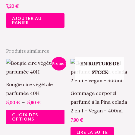
7,20
€
AJOUTER AU
PANIER
Produits similaires
Plage
Ce
EN RUPTURE DE
Promo !
de
produit
STOCK
prix :
5,00 €
a
à
Bougie cire végétale
5,90 €
plusieurs
parfumée 40H
Gommage corporel
variations.
parfumé à la Pina colada
5,00
€
–
5,90
€
Les
2 en 1 – Vegan – 400ml
CHOIX DES
options
OPTIONS
7,90
€
peuvent
LIRE LA SUITE
être