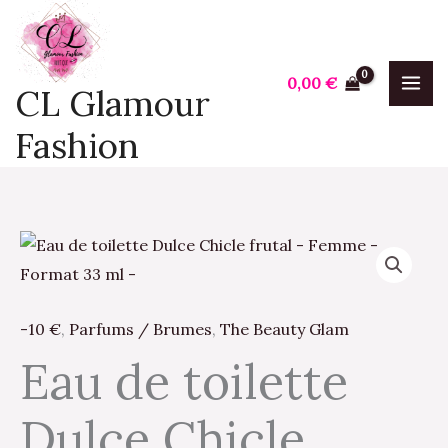
Aller
au
contenu
0,00
€
CL Glamour
Fashion
quantité
de
Eau
-10 €
,
Parfums / Brumes
,
The Beauty Glam
de
toilette
Eau de toilette
Dulce
Chicle
Dulce Chicle
frutal