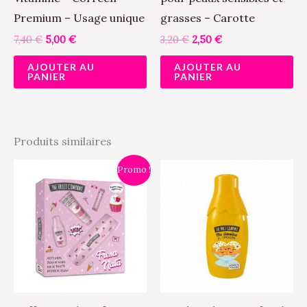
Premium – Usage unique
grasses – Carotte
7,40
€
5,00
€
3,20
€
2,50
€
AJOUTER AU
AJOUTER AU
PANIER
PANIER
Produits similaires
Le
Le
Ce
Promo !
prix
prix
produit
initial
actuel
était :
est :
a
16,90 €.
10,00 €.
plusieurs
variations.
Les
options