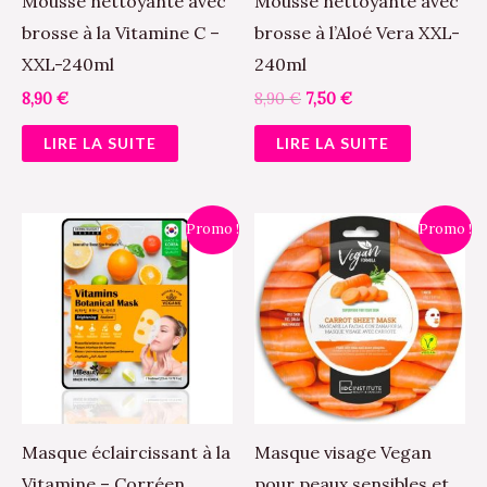
Mousse nettoyante avec
Mousse nettoyante avec
brosse à la Vitamine C –
brosse à l’Aloé Vera XXL-
XXL-240ml
240ml
8,90
€
8,90
€
7,50
€
LIRE LA SUITE
LIRE LA SUITE
Le
Le
Le
Le
Promo !
Promo !
prix
prix
prix
prix
initial
actuel
initial
actuel
était :
est :
était :
est :
7,40 €.
5,00 €.
3,20 €.
2,50 €.
Masque éclaircissant à la
Masque visage Vegan
Vitamine – Corréen
pour peaux sensibles et