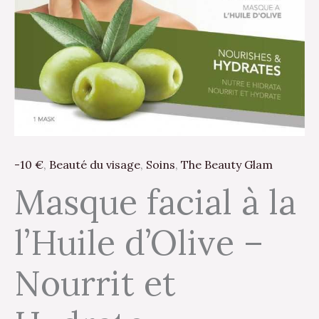
-
Nourrit
et
Hydrate
-10 €
,
Beauté du visage
,
Soins
,
The Beauty Glam
Masque facial à la
l’Huile d’Olive –
Nourrit et