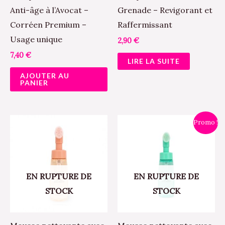
Anti-âge à l’Avocat –
Grenade – Revigorant et
Corréen Premium –
Raffermissant
Usage unique
2,90
€
7,40
€
LIRE LA SUITE
AJOUTER AU
PANIER
Le
Le
Promo !
prix
prix
initial
actuel
était :
est :
8,90 €.
7,50 €.
EN RUPTURE DE
EN RUPTURE DE
STOCK
STOCK