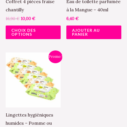
peuvent
Coffret 4 pièces fraise
Eau de toilette parfumée
être
chantilly
à la Mangue – 40ml
choisies
16,90
€
10,00
€
6,40
€
sur
CHOIX DES
AJOUTER AU
la
OPTIONS
PANIER
page
du
Le
Le
Ce
Promo !
produit
prix
prix
produit
initial
actuel
était :
est :
a
4,90 €.
4,00 €.
plusieurs
variations.
Les
options
peuvent
Lingettes hygiéniques
être
humides – Pomme ou