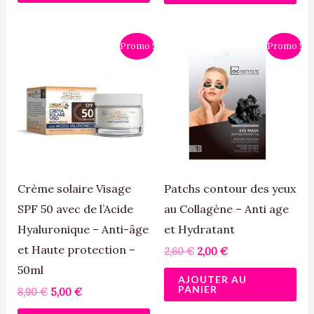
produit
pro
Le
Le
Le
Le
Promo !
Promo !
prix
prix
prix
prix
initial
actuel
initial
actuel
était :
est :
était :
est :
8,90 €.
5,00 €.
2,60 €.
2,00 €.
Crème solaire Visage
Patchs contour des yeux
SPF 50 avec de l’Acide
au Collagène – Anti age
Hyaluronique – Anti-âge
et Hydratant
et Haute protection –
2,60
€
2,00
€
50ml
AJOUTER AU
PANIER
8,90
€
5,00
€