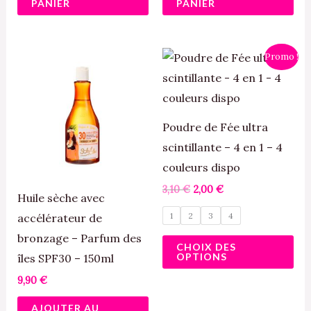
PANIER
PANIER
Le
Le
Ce
Promo !
prix
prix
pro
initial
actuel
était :
est :
a
3,10 €.
2,00 €.
plu
Poudre de Fée ultra
var
scintillante – 4 en 1 – 4
Le
couleurs dispo
opt
3,10
€
2,00
€
pe
Huile sèche avec
1
2
3
4
êtr
accélérateur de
cho
bronzage – Parfum des
CHOIX DES
OPTIONS
sur
îles SPF30 – 150ml
la
9,90
€
pa
AJOUTER AU