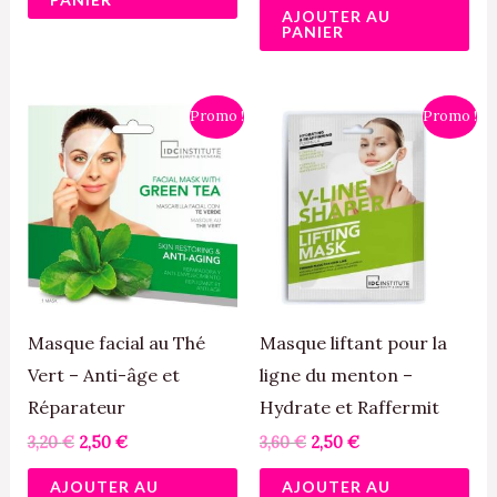
AJOUTER AU
PANIER
Le
Le
Le
Le
Promo !
Promo !
prix
prix
prix
prix
initial
actuel
initial
actuel
était :
est :
était :
est :
3,20 €.
2,50 €.
3,60 €.
2,50 €.
Masque facial au Thé
Masque liftant pour la
Vert – Anti-âge et
ligne du menton –
Réparateur
Hydrate et Raffermit
3,20
€
2,50
€
3,60
€
2,50
€
AJOUTER AU
AJOUTER AU