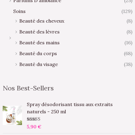
Parfums D'ambiance
(25)
Soins
(129)
Beauté des cheveux
(8)
Beauté des lèvres
(8)
Beauté des mains
(16)
Beauté du corps
(68)
Beauté du visage
(38)
Nos Best-Sellers
Spray désodorisant tissu aux extraits
naturels - 250 ml
Note
5,90
5.00
€
sur
5