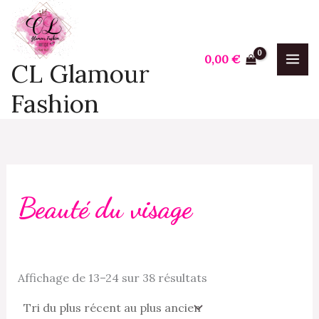
Trié
Aller
P
P
du
plus
au
r
r
récent
contenu
au
i
i
0,00
€
plus
CL Glamour
ancien
x
x
Fashion
i
a
n
x
Beauté du visage
Affichage de 13–24 sur 38 résultats