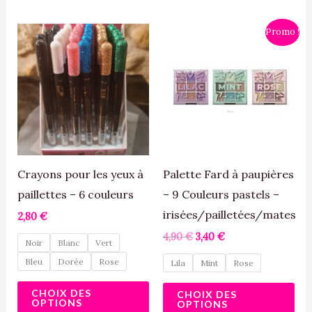
Le
Le
Ce
Ce
Promo !
prix
prix
produit
pro
initial
actuel
était :
est :
a
a
4,90 €.
3,40 €.
plusieurs
plu
variations.
var
Les
Le
options
opt
peuvent
pe
Crayons pour les yeux à
Palette Fard à paupières
être
êtr
paillettes – 6 couleurs
– 9 Couleurs pastels –
choisies
cho
irisées/pailletées/mates
2,80
€
sur
sur
4,90
€
3,40
€
Noir
Blanc
Vert
la
la
Bleu
Dorée
Rose
Lila
Mint
Rose
page
pa
CHOIX DES
du
du
CHOIX DES
OPTIONS
OPTIONS