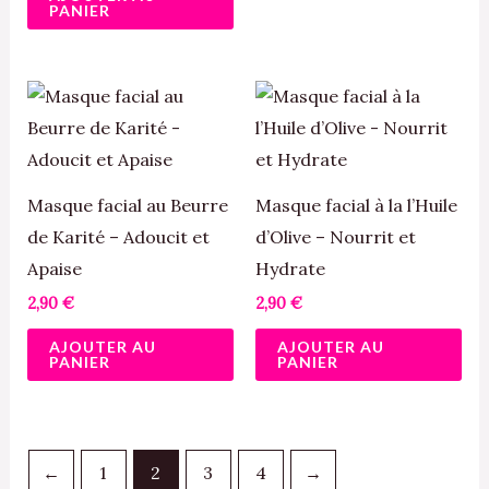
du
PANIER
pro
Masque facial au Beurre
Masque facial à la l’Huile
de Karité – Adoucit et
d’Olive – Nourrit et
Apaise
Hydrate
2,90
€
2,90
€
AJOUTER AU
AJOUTER AU
PANIER
PANIER
←
1
2
3
4
→