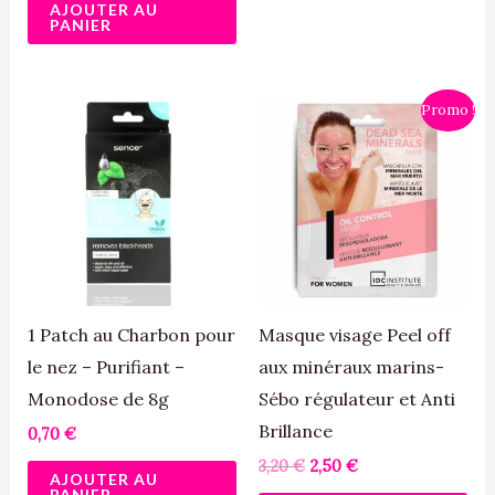
AJOUTER AU
PANIER
Le
Le
Promo !
prix
prix
initial
actuel
était :
est :
3,20 €.
2,50 €.
1 Patch au Charbon pour
Masque visage Peel off
le nez – Purifiant –
aux minéraux marins-
Monodose de 8g
Sébo régulateur et Anti
Brillance
0,70
€
3,20
€
2,50
€
AJOUTER AU
PANIER