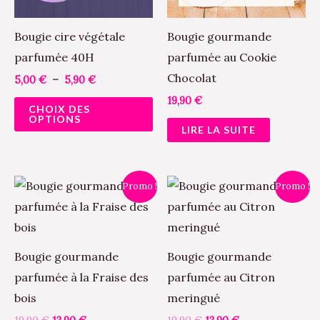
options
peuvent
Bougie cire végétale
Bougie gourmande
être
parfumée 40H
parfumée au Cookie
choisies
Chocolat
5,00
€
–
5,90
€
sur
19,90
€
CHOIX DES
la
OPTIONS
LIRE LA SUITE
page
du
produit
Le
Le
Le
Le
Promo !
Promo !
prix
prix
prix
prix
initial
actuel
initial
actuel
était :
est :
était :
est :
19,90 €.
13,90 €.
19,90 €.
13,90 €.
Bougie gourmande
Bougie gourmande
parfumée à la Fraise des
parfumée au Citron
bois
meringué