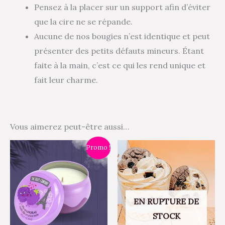
Pensez à la placer sur un support afin d’éviter
que la cire ne se répande.
Aucune de nos bougies n’est identique et peut
présenter des petits défauts mineurs. Étant
faite à la main, c’est ce qui les rend unique et
fait leur charme.
Vous aimerez peut-être aussi…
Plage
Ce
Promo !
de
produit
prix :
5,00 €
a
à
5,90 €
plusieurs
EN RUPTURE DE
variations.
STOCK
Les