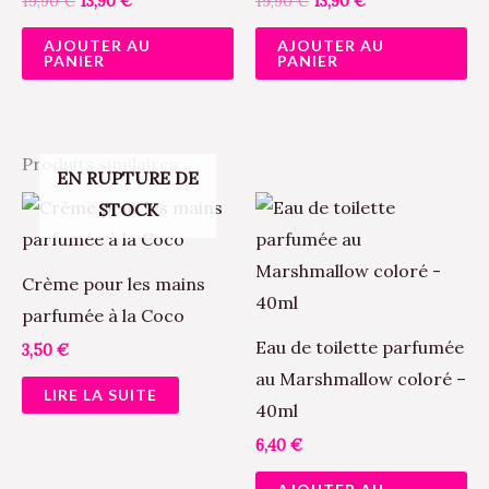
19,90
€
13,90
€
19,90
€
13,90
€
AJOUTER AU
AJOUTER AU
PANIER
PANIER
Produits similaires
EN RUPTURE DE
STOCK
Crème pour les mains
parfumée à la Coco
Eau de toilette parfumée
3,50
€
au Marshmallow coloré –
LIRE LA SUITE
40ml
6,40
€