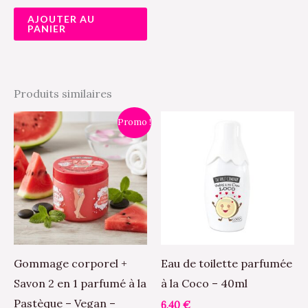
AJOUTER AU
PANIER
Produits similaires
Le
Le
Promo !
prix
prix
initial
actuel
était :
est :
7,90 €.
6,00 €.
Gommage corporel +
Eau de toilette parfumée
Savon 2 en 1 parfumé à la
à la Coco – 40ml
Pastèque – Vegan –
6,40
€