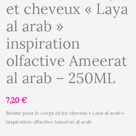
et cheveux « Laya
arab"
inspiration
al arab »
olfactive
Ameerat
inspiration
al
arab
olfactive Ameerat
-
250ML
al arab – 250ML
7,20
€
Brume pour le corps et les cheveux « Laya al arab »
inspiration olfactive Ameerat al arab