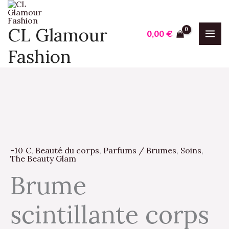
Aller
au
CL Glamour
0,00
€
contenu
Fashion
quantité
de
Brume
-10 €
,
Beauté du corps
,
Parfums / Brumes
,
Soins
,
scintillante
The Beauty Glam
corps
Brume
et
cheveux
scintillante corps
"Laya
al