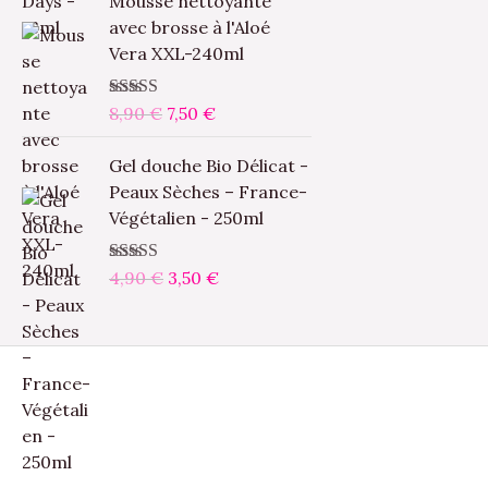
Mousse nettoyante
n
c
e
e
t
t
avec brosse à l'Aloé
i
t
p
p
a
Vera XXL-240ml
t
u
r
r
i
:
i
e
i
i
t
1
a
l
Note
8,90
5.00
€
7,50
sur
€
x
x
5
5
l
e
i
a
L
L
:
,
é
s
Gel douche Bio Délicat -
n
c
e
e
2
0
t
t
Peaux Sèches – France-
i
t
p
p
3
0
a
Végétalien - 250ml
t
u
r
r
,
i
:
i
e
i
i
0
€
t
2
a
l
Note
4,90
5.00
€
3,50
sur
€
x
x
0
.
,
5
l
e
i
a
:
0
é
s
n
c
€
2
0
t
t
i
t
.
,
a
t
u
9
€
i
:
i
e
0
.
t
7
a
l
,
l
e
€
:
5