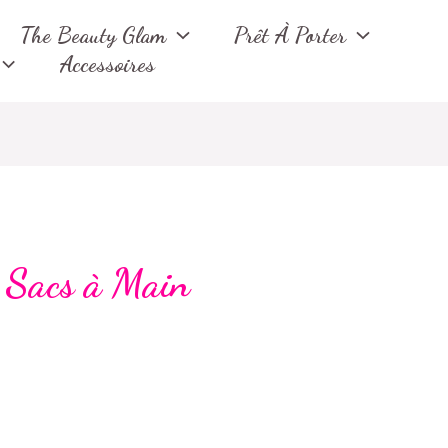
Trié
du
The Beauty Glam
Prêt À Porter
plus
récent
Accessoires
au
plus
ancien
Sacs à Main