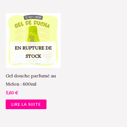
du
produit
EN RUPTURE DE
STOCK
Gel douche parfumé au
Melon : 600ml
5,60
€
LIRE LA SUITE