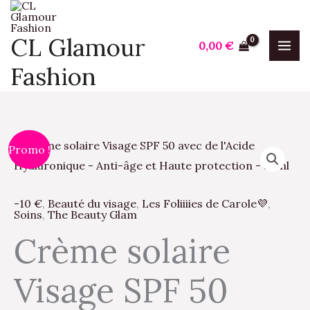
Aller
au
CL Glamour
0,00
€
contenu
Fashion
quantité
Le
Le
Promo !
de
prix
prix
Crème
-10 €
,
Beauté du visage
,
Les Foliiiies de Carole💜
,
solaire
initial
actuel
Soins
,
The Beauty Glam
Visage
Crème solaire
était :
est :
SPF
50
8,90 €.
5,00 €.
Visage SPF 50
avec
de