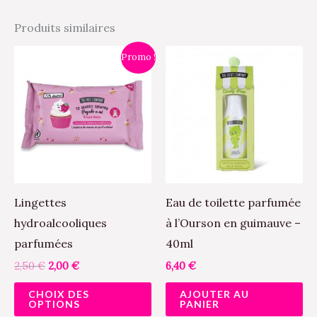
Produits similaires
Le
Le
Ce
Promo !
prix
prix
produit
initial
actuel
était :
est :
a
2,50 €.
2,00 €.
plusieurs
variations.
Les
options
peuvent
Lingettes
Eau de toilette parfumée
être
hydroalcooliques
à l’Ourson en guimauve –
choisies
parfumées
40ml
sur
2,50
€
2,00
€
6,40
€
la
CHOIX DES
AJOUTER AU
page
OPTIONS
PANIER