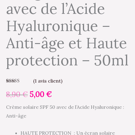
avec de l’Acide
l'Acide
Hyaluronique
Hyaluronique –
-
Anti-
Anti-âge et Haute
âge
et
protection – 50ml
Haute
protection
-
(
1
avis client)
50ml
Noté
1
5.00
sur
8,90
€
5,00
€
5 basé sur
notation
client
Crème solaire SPF 50 avec de l’Acide Hyaluronique :
Anti-âge
HAUTE PROTECTION : Un écran solaire