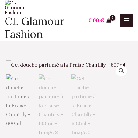
Aller
au
CL Glamour
0,00
€
contenu
Fashion