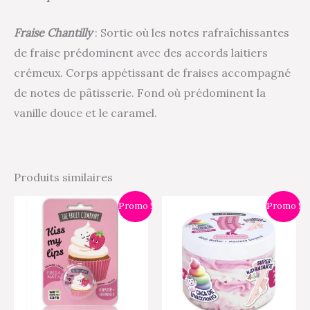
Fraise Chantilly
: Sortie où les notes rafraîchissantes
de fraise prédominent avec des accords laitiers
crémeux. Corps appétissant de fraises accompagné
de notes de pâtisserie. Fond où prédominent la
vanille douce et le caramel.
Produits similaires
Le
Le
Le
Le
Ce
Ce
Promo !
Promo !
prix
prix
prix
prix
produit
pr
initial
actuel
initial
actuel
était :
est :
était :
est :
a
a
4,90 €.
3,40 €.
9,50 €.
7,00 €.
plusieurs
pl
variations.
va
Les
Le