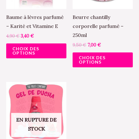
options
op
peuvent
pe
Baume à lèvres parfumé
Beurre chantilly
être
êt
– Karité et Vitamine E
corporelle parfumé –
choisies
ch
250ml
4,90
€
3,40
€
sur
su
9,50
€
7,00
€
CHOIX DES
la
la
OPTIONS
CHOIX DES
page
pa
OPTIONS
du
du
produit
pr
EN RUPTURE DE
STOCK