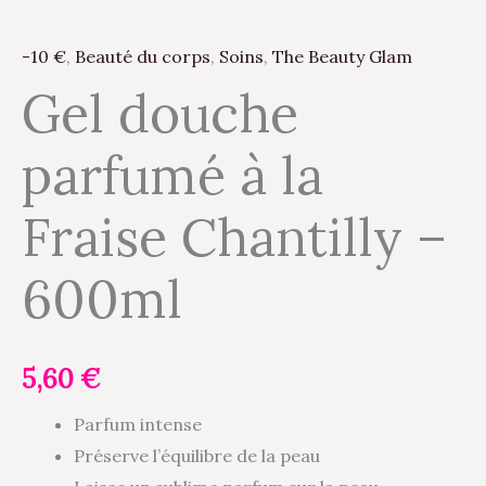
-10 €
,
Beauté du corps
,
Soins
,
The Beauty Glam
Gel douche
parfumé à la
Fraise Chantilly –
600ml
5,60
€
Parfum intense
Préserve l’équilibre de la peau