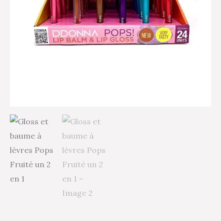
un
2
en
1