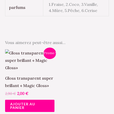
1.Fraise, 2.Coco, 3.Vanille,
parfums
4.Mûre, 5.Pêche, 6.Cerise
Vous aimerez peut-être aussi…
Le
Le
Promo !
prix
prix
initial
actuel
était :
est :
2,90 €.
2,00 €.
Gloss transparent super
brillant « Magic Gloss»
2,90
€
2,00
€
AJOUTER AU
PANIER