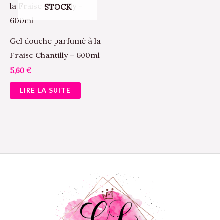
page
pa
STOCK
du
du
produit
pr
Gel douche parfumé à la
Fraise Chantilly – 600ml
5,60
€
LIRE LA SUITE