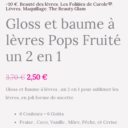
-10 €
,
Beauté des lèvres
,
Les Foliiiies de Carole💜
,
Lèvres
,
Maquillage
,
The Beauty Glam
Gloss et baume à
lèvres Pops Fruité
un 2 en 1
3,70
€
2,50
€
Gloss et Baume à lèvres , un 2 en 1 pour sublimer les
lèvres, en joli forme de sucette
6 Couleurs = 6 Goûts
Fraise , Coco, Vanille , Mûre, Pêche, et Cerise