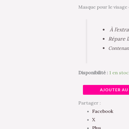
et
Masque pour le visage
Réparateur
À l’extra
Répare l
Contenanc
Disponibilité :
1 en stoc
AJOUTER AU
Partager :
Facebook
X
Plus