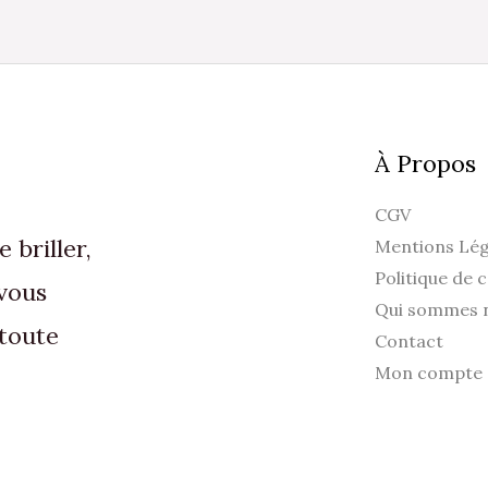
c
s
l
p
d
À Propos
p
CGV
briller,
Mentions Lég
Politique de c
vous
Qui sommes 
toute
Contact
Mon compte