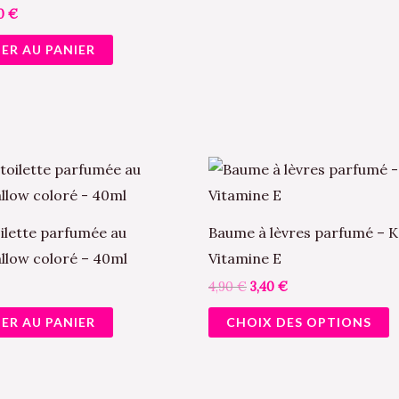
00
€
ER AU PANIER
Le
Le
C
prix
prix
p
initial
actuel
était :
est :
a
4,90 €.
3,40 €.
ilette parfumée au
Baume à lèvres parfumé – K
p
low coloré – 40ml
Vitamine E
v
4,90
€
3,40
€
L
ER AU PANIER
CHOIX DES OPTIONS
o
p
ê