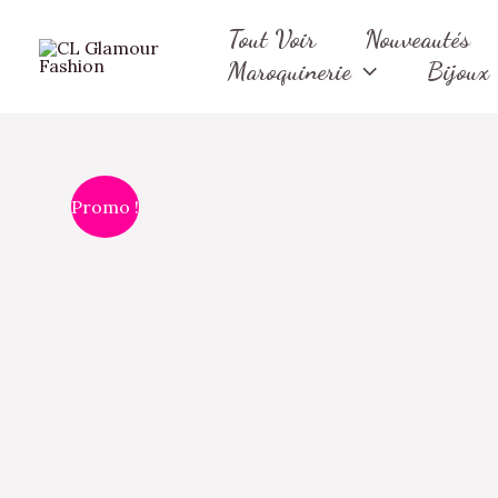
Aller
Tout Voir
Nouveautés
au
Maroquinerie
Bijoux
contenu
Promo !