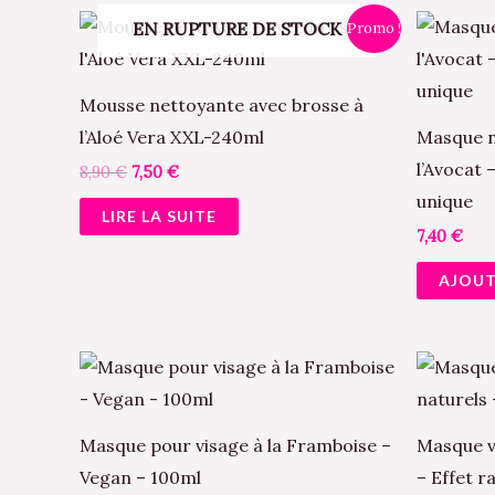
Le
Le
EN RUPTURE DE STOCK
Promo !
prix
prix
initial
actuel
était :
est :
8,90 €.
7,50 €.
Mousse nettoyante avec brosse à
l’Aloé Vera XXL-240ml
Masque n
l’Avocat
8,90
€
7,50
€
unique
LIRE LA SUITE
7,40
€
AJOUT
Le
pri
init
étai
4,9
Masque pour visage à la Framboise –
Masque vi
Vegan – 100ml
– Effet r