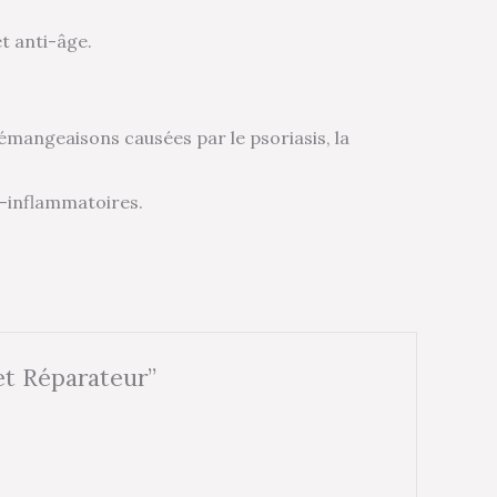
et anti-âge.
démangeaisons causées par le psoriasis, la
i-inflammatoires.
 et Réparateur”