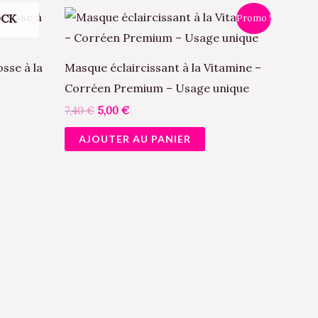
Le
Le
OCK
Promo !
prix
prix
initial
actuel
était :
est :
7,40 €.
5,00 €.
sse à la
Masque éclaircissant à la Vitamine –
Corréen Premium – Usage unique
7,40
€
5,00
€
AJOUTER AU PANIER