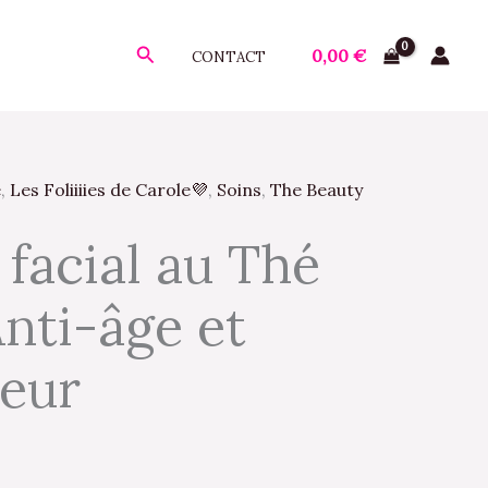
Rechercher
0,00
€
CONTACT
e
,
Les Foliiiies de Carole💜
,
Soins
,
The Beauty
facial au Thé
ix
tuel
Anti-âge et
 :
eur
50 €.