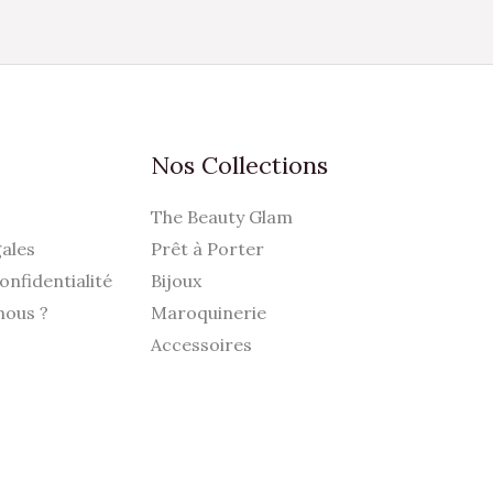
hoisies
ur
a
age
u
Nos Collections
roduit
The Beauty Glam
ales
Prêt à Porter
onfidentialité
Bijoux
nous ?
Maroquinerie
Accessoires