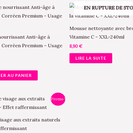
EN RUPTURE DE ST
Mousse nettoyante avec bro
ourrissant Anti-âge à
Vitamine C – XXL-240ml
 – Corréen Premium – Usage
8,90
€
LIRE LA SUITE
ER AU PANIER
Le
Promo !
x
prix
ial
actuel
t :
est :
0 €.
4,00 €.
sage aux extraits naturels
affermissant