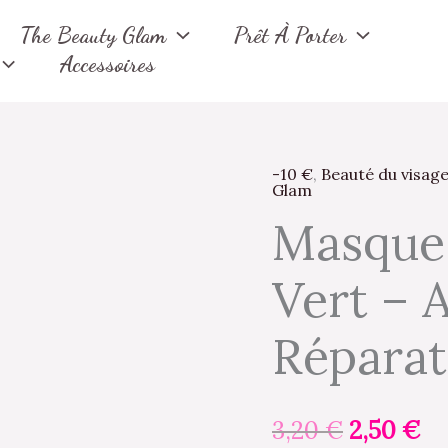
The Beauty Glam
Prêt À Porter
Accessoires
-10 €
,
Beauté du visag
quantité
Le
Le
Glam
de
Masque 
prix
pr
Masque
facial
initial
ac
Vert – 
au
était :
est
Thé
Réparat
Vert
3,20 €.
2,
-
Anti-
3,20
€
2,50
€
âge