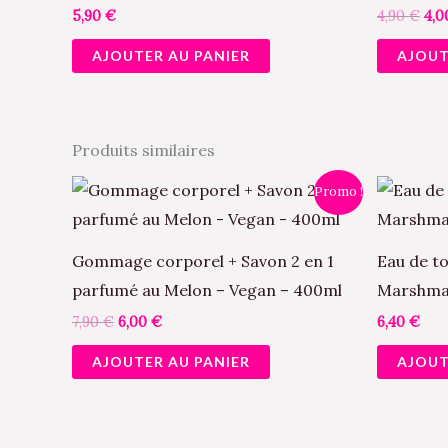
5,90
€
4,90
€
4,
AJOUTER AU PANIER
AJOUT
Produits similaires
Le
Le
Promo !
prix
prix
initial
actuel
était :
est :
7,90 €.
6,00 €.
Gommage corporel + Savon 2 en 1
Eau de to
parfumé au Melon – Vegan – 400ml
Marshmal
7,90
€
6,00
€
6,40
€
AJOUTER AU PANIER
AJOUT