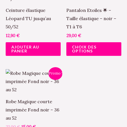
pl
Ceinture élastique
Pantalon Etoiles 🌟 –
va
Léopard TU jusqu’au
Taille élastique – noir –
Le
50/52
T1 à T6
op
12,90
€
29,00
€
pe
AJOUTER AU
CHOIX DES
êt
PANIER
OPTIONS
ch
su
Le
Le
la
Promo !
prix
prix
pa
initial
actuel
était :
est :
du
23,00 €.
15,00 €.
pr
Robe Magique courte
imprimée Fond noir – 36
au 52
23,00
€
15,00
€