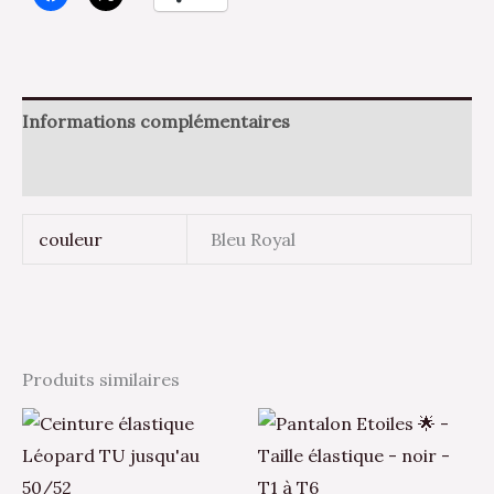
Informations complémentaires
Avis (0)
couleur
Bleu Royal
Produits similaires
Ce
pr
a