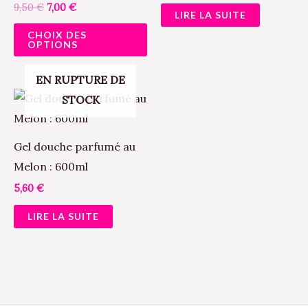
sur
9,50
€
7,00
€
LIRE LA SUITE
la
CHOIX DES
page
OPTIONS
du
EN RUPTURE DE
produit
STOCK
Gel douche parfumé au
Melon : 600ml
5,60
€
LIRE LA SUITE