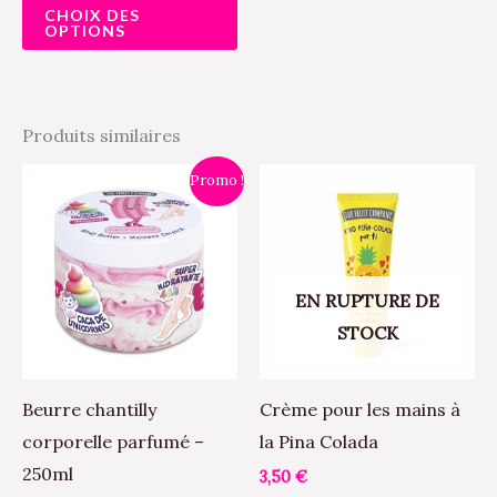
CHOIX DES
du
OPTIONS
produit
Produits similaires
Le
Le
Ce
Promo !
prix
prix
produit
initial
actuel
était :
est :
a
9,50 €.
7,00 €.
plusieurs
EN RUPTURE DE
variations.
STOCK
Les
options
peuvent
Beurre chantilly
Crème pour les mains à
être
corporelle parfumé –
la Pina Colada
choisies
250ml
3,50
€