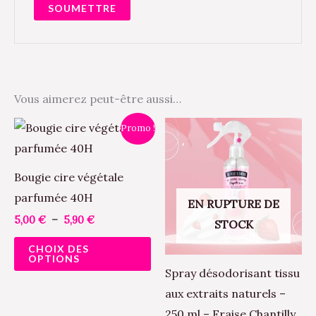
Vous aimerez peut-être aussi…
Plage
Ce
Promo !
de
produit
prix :
5,00 €
a
à
Bougie cire végétale
5,90 €
plusieurs
parfumée 40H
EN RUPTURE DE
variations.
5,00
€
–
5,90
€
STOCK
Les
CHOIX DES
options
OPTIONS
peuvent
Spray désodorisant tissu
être
aux extraits naturels –
choisies
250 ml – Fraise Chantilly