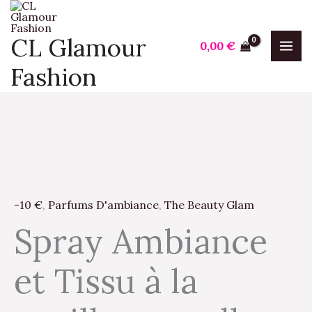
Aller
au
CL Glamour
0,00
€
contenu
Fashion
quantité
de
Spray
-10 €
,
Parfums D'ambiance
,
The Beauty Glam
Ambiance
et
Spray Ambiance
Tissu
à
et Tissu à la
la
vanille