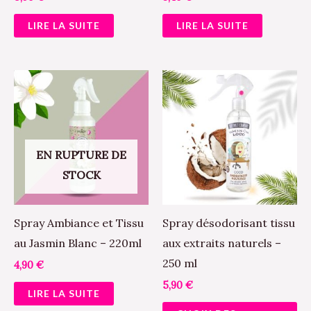
LIRE LA SUITE
LIRE LA SUITE
Ce
pr
a
pl
EN RUPTURE DE
va
STOCK
Le
op
pe
Spray Ambiance et Tissu
Spray désodorisant tissu
êt
au Jasmin Blanc – 220ml
aux extraits naturels –
ch
250 ml
4,90
€
su
5,90
€
LIRE LA SUITE
la