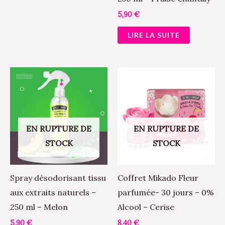
sur
5,90
€
la
LIRE LA SUITE
page
du
produit
EN RUPTURE DE
EN RUPTURE DE
STOCK
STOCK
Spray désodorisant tissu
Coffret Mikado Fleur
aux extraits naturels –
parfumée- 30 jours – 0%
250 ml – Melon
Alcool – Cerise
5,90
€
8,40
€