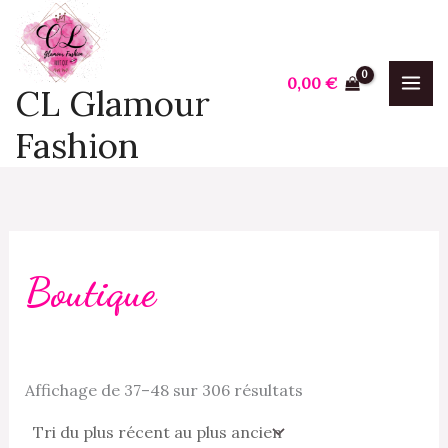
Trié
Aller
P
P
du
plus
au
r
r
récent
contenu
au
i
i
0,00
€
plus
CL Glamour
ancien
x
x
Fashion
i
a
n
x
Boutique
Affichage de 37–48 sur 306 résultats