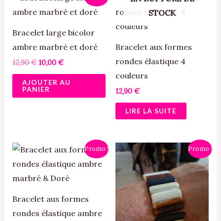
prix
prix
STOCK
initial
actuel
était :
est :
12,90 €.
10,00 €.
Bracelet large bicolor
ambre marbré et doré
Bracelet aux formes
rondes élastique 4
12,90
€
10,00
€
couleurs
AJOUTER AU
PANIER
12,90
€
LIRE LA SUITE
Le
Le
Le
Le
Promo !
Promo !
prix
prix
prix
prix
initial
actuel
initial
actuel
était :
est :
était :
est :
12,90 €.
10,00 €.
12,90 €.
10,00 €.
Bracelet aux formes
rondes élastique ambre