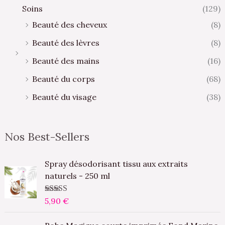
Soins
(129)
Beauté des cheveux
(8)
Beauté des lèvres
(8)
Beauté des mains
(16)
Beauté du corps
(68)
Beauté du visage
(38)
Nos Best-Sellers
Spray désodorisant tissu aux extraits
naturels - 250 ml
Note
5,90
5.00
€
sur
5
L
L