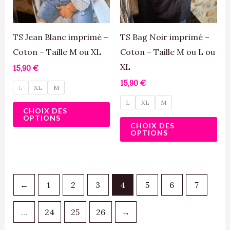
Les
Le
options
opt
peuvent
pe
TS Jean Blanc imprimé –
TS Bag Noir imprimé –
être
êtr
Coton – Taille M ou XL
Coton – Taille M ou L ou
choisies
cho
XL
15,90
€
sur
sur
15,90
€
L
XL
M
la
la
L
XL
M
page
pa
CHOIX DES
OPTIONS
du
du
CHOIX DES
OPTIONS
produit
pro
←
1
2
3
4
5
6
7
…
24
25
26
→