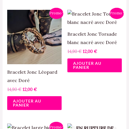
Le
Le
Le
Le
Promo !
Promo !
prix
prix
prix
prix
initial
actuel
initial
actuel
était :
est :
était :
est :
14,90 €.
12,00 €.
14,90 €.
12,00 €.
Bracelet Jonc Torsade
blanc nacré avec Doré
14,90
€
12,00
€
AJOUTER AU
PANIER
Bracelet Jonc Léopard
avec Doré
14,90
€
12,00
€
AJOUTER AU
PANIER
Le
Le
Promo !
EN RUPTURE DE