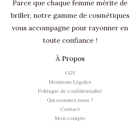
Parce que chaque femme mérite de
:
5
€
4
0
briller, notre gamme de cosmétiques
.
,
vous accompagne pour rayonner en
9
€
0
.
toute confiance !
€
À Propos
.
CGV
Mentions Légales
Politique de confidentialité
Qui sommes nous ?
Contact
Mon compte