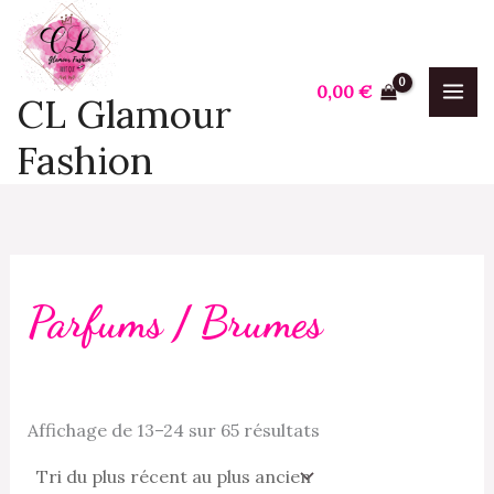
Trié
Aller
P
P
du
plus
au
r
r
récent
contenu
au
i
i
0,00
€
plus
CL Glamour
ancien
x
x
Fashion
i
a
n
x
Parfums / Brumes
Affichage de 13–24 sur 65 résultats