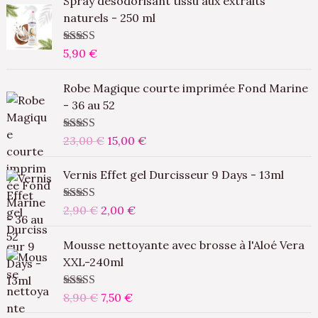
Spray désodorisant tissu aux extraits
naturels - 250 ml
Note
5,90
5.00
€
sur
5
L
L
Robe Magique courte imprimée Fond Marine
e
e
- 36 au 52
p
p
r
r
Note
23,00
5.00
€
15,00
sur
€
i
i
5
x
x
L
L
Vernis Effet gel Durcisseur 9 Days - 13ml
i
a
e
e
n
c
p
p
Note
2,90
5.00
€
2,00
sur
€
i
t
r
r
5
t
u
i
i
L
L
Mousse nettoyante avec brosse à l'Aloé Vera
i
e
x
x
e
e
XXL-240ml
a
l
i
a
p
p
l
e
n
c
r
r
Note
8,90
5.00
€
7,50
sur
€
é
s
i
t
i
i
5