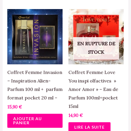
EN RUPTURE DE
STOCK
Coffret Femme Invasion
Coffret Femme Love
– Inspiration Alien-
You inspi olfactives »
Parfum 100 ml + parfum
Amor Amor » – Eau de
format pocket 20 ml –
Parfum 100ml+pocket
15ml
15,90
€
14,90
€
AJOUTER AU
PANIER
LIRE LA SUITE