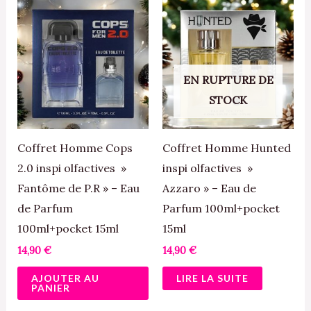
EN RUPTURE DE
STOCK
Coffret Homme Cops
Coffret Homme Hunted
2.0 inspi olfactives »
inspi olfactives »
Fantôme de P.R » – Eau
Azzaro » – Eau de
de Parfum
Parfum 100ml+pocket
100ml+pocket 15ml
15ml
14,90
€
14,90
€
AJOUTER AU
LIRE LA SUITE
PANIER