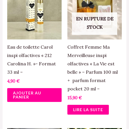
EN RUPTURE DE
STOCK
Eau de toilette Carol
Coffret Femme Ma
inspi olfactives « 212
Merveilleuse inspi
Carolina H. »- Format
olfactives « La Vie est
33 ml –
belle » – Parfum 100 ml
+ parfum format
4,90
€
pocket 20 ml –
AJOUTER AU
PANIER
15,90
€
LIRE LA SUITE