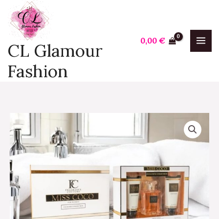
Aller
au
contenu
0,00
€
CL Glamour
Fashion