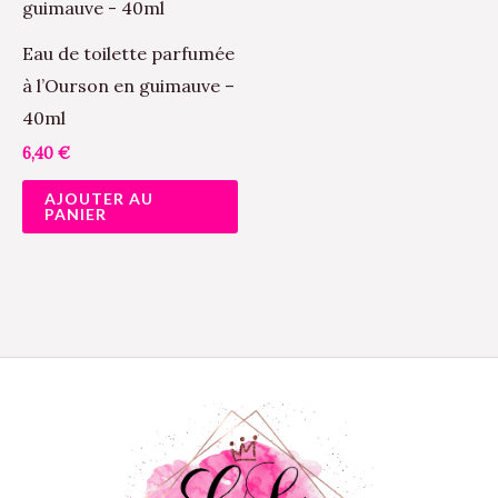
la
pa
Eau de toilette parfumée
du
à l’Ourson en guimauve –
pr
40ml
6,40
€
AJOUTER AU
PANIER