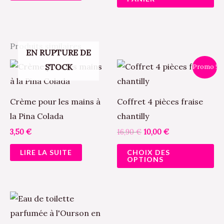
Produits similaires
EN RUPTURE DE
Le
Le
Ce
STOCK
Promo !
prix
prix
pr
initial
actuel
était :
est :
a
16,90 €.
10,00 €.
Crème pour les mains à
Coffret 4 pièces fraise
pl
la Pina Colada
chantilly
va
3,50
€
16,90
€
10,00
€
Le
LIRE LA SUITE
CHOIX DES
op
OPTIONS
pe
êt
ch
su