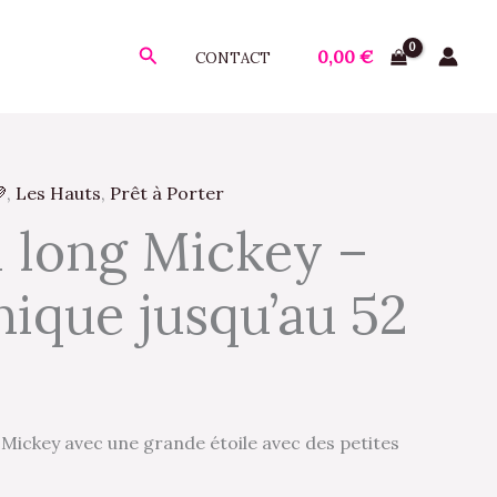
Rechercher
0,00
€
CONTACT

,
Les Hauts
,
Prêt à Porter
Le
i long Mickey –
prix
nique jusqu’au 52
actuel
est :
.
14,00 €.
ng Mickey avec une grande étoile avec des petites