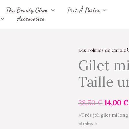
The Beauty Glam
Prêt À Porter
Accessoires
Les Foliiiies de Carole
quantité
Le
Gilet m
de
prix
Gilet
Taille u
mi
initial
long
était :
Mickey
28,50
€
14,00
€
-
28,50 €
Taille
⭐️Très joli gilet mi lo
unique
étoiles ⭐️
jusqu'au