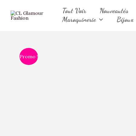
Aller
Tout Voir
Nouveautés
au
Maroquinerie
Bijoux
contenu
Promo !