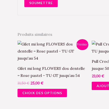
Produits similaires
Le
Le
Ce
Promo !
prix
prix
produit
initial
actuel
était :
est :
a
31,50 €.
25,00 €.
Pull Croc
plusieurs
Gilet mi long FLOWERS dos dentelle
jusque 5
variations.
= Rose pastel – TU GT jusqu’au 54
23,00
€
Les
31,50
€
25,00
€
AJOUT
options
CHOIX DES OPTIONS
peuvent
être
choisies