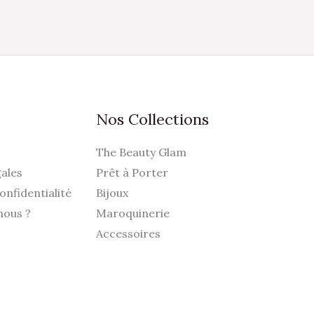
ur
a
age
u
roduit
Nos Collections
The Beauty Glam
ales
Prêt à Porter
onfidentialité
Bijoux
nous ?
Maroquinerie
Accessoires