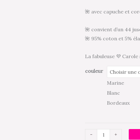
52
🌺 avec capuche et cor
🌺 convient d’un 44 ju
🌺 95% coton et 5% él
La fabuleuse 💜 Carole 
couleur
Marine
Blanc
Bordeaux
-
+