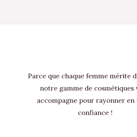
sur
la
page
du
produit
Parce que chaque femme mérite de 
notre gamme de cosmétiques 
accompagne pour rayonner en 
confiance !