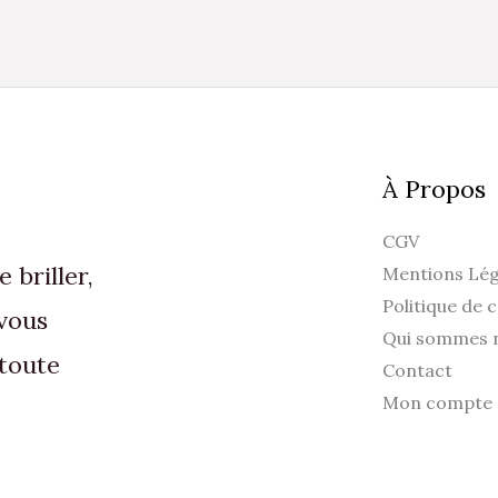
s
l
p
d
p
À Propos
CGV
briller,
Mentions Lég
Politique de c
vous
Qui sommes 
toute
Contact
Mon compte