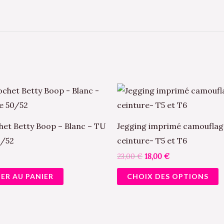
Le
Le
C
prix
prix
p
initial
actuel
était :
est :
a
23,00 €.
18,00 €.
het Betty Boop – Blanc – TU
Jegging imprimé camouflag
p
0/52
ceinture- T5 et T6
v
23,00
€
18,00
€
L
ER AU PANIER
CHOIX DES OPTIONS
o
p
ê
c