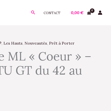
Rechercher
0,00
€
CONTACT

,
Les Hauts
,
Nouveautés
,
Prêt à Porter
Le
 ML « Coeur » –
prix
TU GT du 42 au
actuel
est :
.
27,90 €.