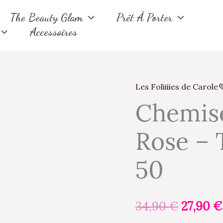
The Beauty Glam
Prêt À Porter
Accessoires
Les Foliiiies de Carole
Le
Chemise
prix
Rose – 
initial
était :
50
34,90 €
34,90
€
27,90
€