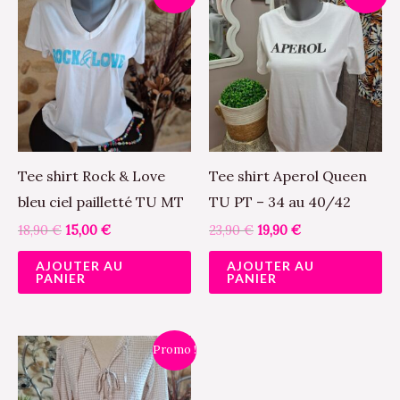
prix
prix
prix
prix
initial
actuel
initial
actuel
était :
est :
était :
est :
18,90 €.
15,00 €.
23,90 €.
19,90 €.
Tee shirt Rock & Love
Tee shirt Aperol Queen
bleu ciel pailletté TU MT
TU PT – 34 au 40/42
18,90
€
15,00
€
23,90
€
19,90
€
AJOUTER AU
AJOUTER AU
PANIER
PANIER
Le
Le
Ce
Promo !
prix
prix
produit
initial
actuel
était :
est :
a