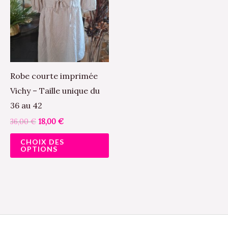
36,00 €.
18,00 €.
plusieurs
variations.
Les
options
peuvent
Robe courte imprimée
être
Vichy – Taille unique du
choisies
36 au 42
sur
36,00
€
18,00
€
la
CHOIX DES
page
OPTIONS
du
produit