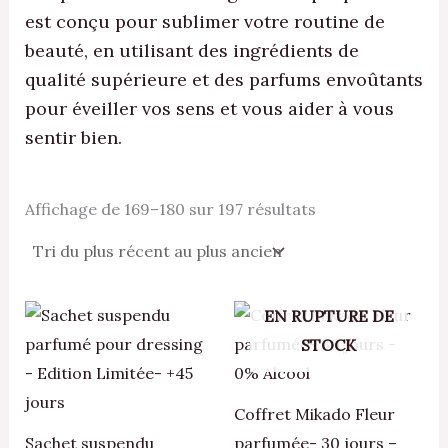
est conçu pour sublimer votre routine de
beauté, en utilisant des ingrédients de
qualité supérieure et des parfums envoûtants
pour éveiller vos sens et vous aider à vous
sentir bien.
Affichage de 169–180 sur 197 résultats
Ce
Ce
EN RUPTURE DE
produit
pro
STOCK
a
a
plusieurs
plu
Coffret Mikado Fleur
variations.
var
Sachet suspendu
parfumée- 30 jours –