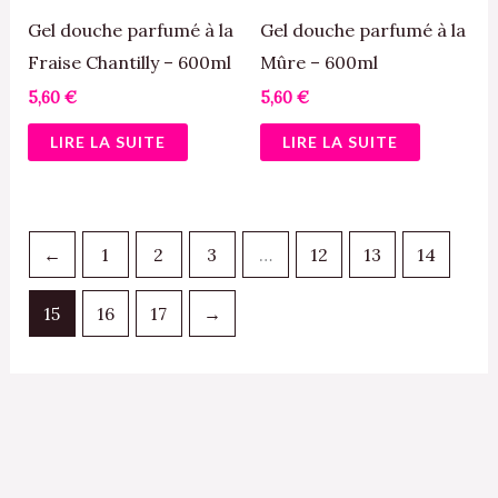
Gel douche parfumé à la
Gel douche parfumé à la
Fraise Chantilly – 600ml
Mûre – 600ml
5,60
€
5,60
€
LIRE LA SUITE
LIRE LA SUITE
←
1
2
3
…
12
13
14
15
16
17
→