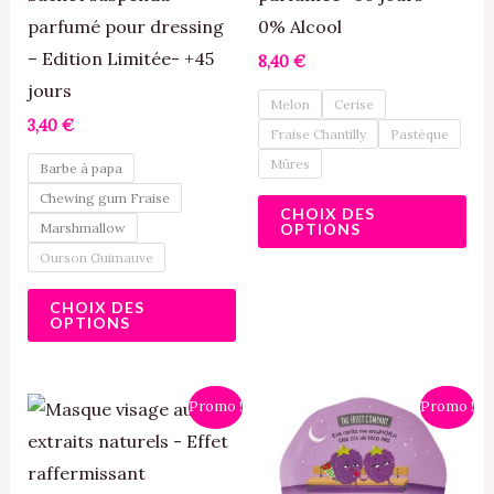
Les
Le
parfumé pour dressing
0% Alcool
options
opt
– Edition Limitée- +45
8,40
€
peuvent
pe
jours
Melon
Cerise
être
êtr
3,40
€
Fraise Chantilly
Pastèque
choisies
cho
Mûres
Barbe à papa
sur
sur
Chewing gum Fraise
la
la
CHOIX DES
Marshmallow
OPTIONS
page
pa
Ourson Guimauve
du
du
produit
pro
CHOIX DES
OPTIONS
Le
Le
Le
Le
Promo !
Promo !
prix
prix
prix
prix
initial
actuel
initial
actuel
était :
est :
était :
est :
4,90 €.
4,00 €.
4,90 €.
4,00 €.