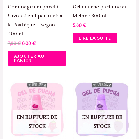
Gommage corporel +
Gel douche parfumé au
Savon 2 en 1 parfumé à
Melon : 600ml
la Pastèque – Vegan –
5,60
€
400ml
LIRE LA SUITE
7,90
€
6,00
€
AJOUTER AU
PANIER
EN RUPTURE DE
EN RUPTURE DE
STOCK
STOCK