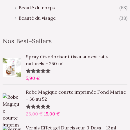
Beauté du corps
(68)
Beauté du visage
(38)
Nos Best-Sellers
Spray désodorisant tissu aux extraits
naturels - 250 ml
5,90
€
Note
5.00
sur 5
L
L
Robe Magique courte imprimée Fond Marine
e
e
- 36 au 52
p
p
r
r
23,00
€
15,00
€
Note
5.00
i
i
sur 5
x
x
L
L
Vernis Effet gel Durcisseur 9 Days - 13ml