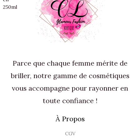
2
0
i
:
a
l
€
,
t
7
l
e
.
9
€
,
é
s
0
.
:
5
t
t
8
0
a
€
,
i
:
.
9
€
t
3
0
.
,
Parce que chaque femme mérite de
:
5
€
4
0
briller, notre gamme de cosmétiques
.
,
vous accompagne pour rayonner en
9
€
0
.
toute confiance !
€
À Propos
.
CGV