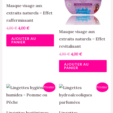
Masque visage aux
extraits naturels – Effet
raffermissant
4,90
€
4,00
€
Masque visage aux
AJOUTER AU
extraits naturels – Effet
PANIER
revitalisant
4,90
€
4,00
€
AJOUTER AU
PANIER
Le
Le
Le
Le
Ce
Ce
Promo !
Promo !
prix
prix
prix
prix
produit
pro
initial
actuel
initial
actuel
était :
est :
était :
est :
a
a
4,90 €.
4,00 €.
2,50 €.
2,00 €.
plusieurs
plu
Lingettes hygiéniques
Lingettes