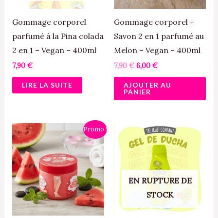
Gommage corporel
Gommage corporel +
parfumé à la Pina colada
Savon 2 en 1 parfumé au
2 en 1 – Vegan – 400ml
Melon – Vegan – 400ml
7,90
€
7,90
€
6,00
€
LIRE LA SUITE
AJOUTER AU
PANIER
Le
Le
Promo !
prix
prix
initial
actuel
était :
est :
7,90 €.
6,00 €.
EN RUPTURE DE
STOCK