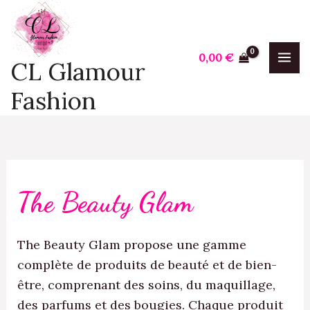
Trié
Aller
P
P
du
plus
au
r
r
récent
contenu
au
i
i
0,00
€
plus
CL Glamour
ancien
x
x
Fashion
i
a
n
x
The Beauty Glam
The Beauty Glam propose une gamme
complète de produits de beauté et de bien-
être, comprenant des soins, du maquillage,
des parfums et des bougies. Chaque produit