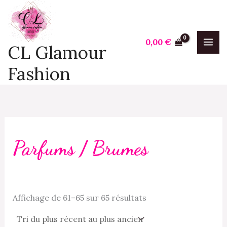
Trié
Aller
P
P
du
plus
au
r
r
récent
contenu
au
i
i
0,00
€
plus
CL Glamour
ancien
x
x
Fashion
i
a
n
x
Parfums / Brumes
Affichage de 61–65 sur 65 résultats