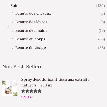
Soins
(129)
Beauté des cheveux
(8)
Beauté des lèvres
(8)
Beauté des mains
(16)
Beauté du corps
(68)
Beauté du visage
(38)
Nos Best-Sellers
Spray désodorisant tissu aux extraits
naturels - 250 ml
5,90
€
Note
5.00
sur 5
L
L