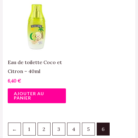
Eau de toilette Coco et
Citron – 40ml
6,40
€
AJOUTER AU
PANIER
←
1
2
3
4
5
6