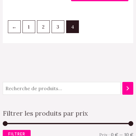
pro
←
1
2
3
4
Filtrer les produits par prix
FILTRER
Prix :
0 €
—
10 €