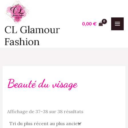
Trié
Aller
P
P
du
plus
au
r
r
récent
contenu
au
i
i
0,00
€
plus
CL Glamour
ancien
x
x
Fashion
i
a
n
x
Beauté du visage
Affichage de 37–38 sur 38 résultats