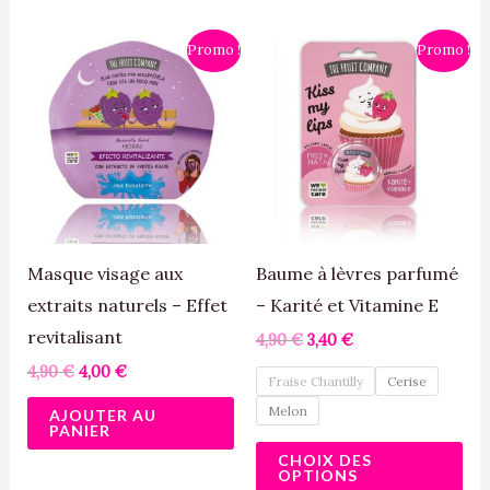
Le
Le
Le
Le
Ce
Promo !
Promo !
prix
prix
prix
prix
pro
initial
actuel
initial
actuel
était :
est :
était :
est :
a
4,90 €.
4,00 €.
4,90 €.
3,40 €.
plu
var
Le
opt
pe
Masque visage aux
Baume à lèvres parfumé
êtr
extraits naturels – Effet
– Karité et Vitamine E
cho
revitalisant
4,90
€
3,40
€
sur
4,90
€
4,00
€
Fraise Chantilly
Cerise
la
Melon
AJOUTER AU
pa
PANIER
CHOIX DES
du
OPTIONS