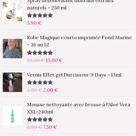
Spray désodorisant tissu aux extraits
naturels - 250 ml
5,90
€
Note
5.00
sur 5
L
L
Robe Magique courte imprimée Fond Marine
e
e
- 36 au 52
p
p
r
r
23,00
€
15,00
€
Note
5.00
i
i
sur 5
x
x
L
L
Vernis Effet gel Durcisseur 9 Days - 13ml
i
a
e
e
n
c
p
p
2,90
€
2,00
€
Note
5.00
i
t
r
r
sur 5
t
u
i
i
L
L
Mousse nettoyante avec brosse à l'Aloé Vera
i
e
x
x
e
e
XXL-240ml
a
l
i
a
p
p
l
e
n
c
r
r
8,90
€
7,50
€
Note
5.00
é
s
i
t
i
i
sur 5