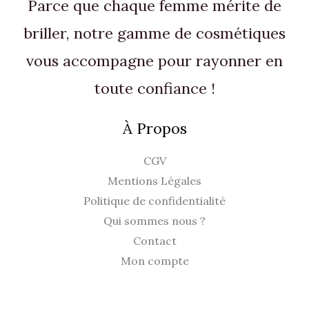
Parce que chaque femme mérite de
:
5
€
4
0
briller, notre gamme de cosmétiques
.
,
vous accompagne pour rayonner en
9
€
0
.
toute confiance !
€
À Propos
.
CGV
Mentions Légales
Politique de confidentialité
Qui sommes nous ?
Contact
Mon compte