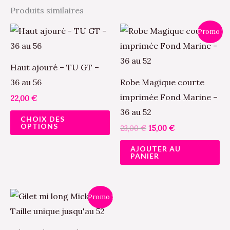
Produits similaires
Le
Le
Ce
Promo !
prix
prix
produit
initial
actuel
était :
est :
a
23,00 €.
15,00 €.
Haut ajouré – TU GT –
plusieurs
36 au 56
Robe Magique courte
variations.
imprimée Fond Marine –
22,00
€
Les
36 au 52
CHOIX DES
options
OPTIONS
23,00
€
15,00
€
peuvent
AJOUTER AU
être
PANIER
choisies
sur
Le
Le
la
Ce
Promo !
prix
prix
page
produit
initial
actuel
était :
est :
du
a