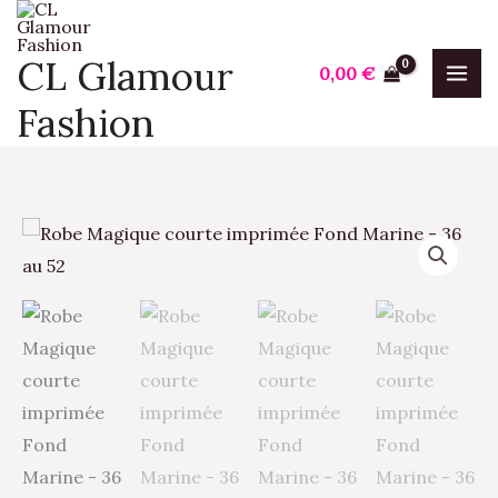
Aller
au
CL Glamour
0,00
€
contenu
Fashion