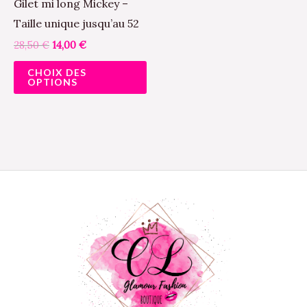
28,50 €.
14,00 €.
Gilet mi long Mickey –
produit
plusieurs
Taille unique jusqu’au 52
variations.
28,50
€
14,00
€
Les
CHOIX DES
options
OPTIONS
peuvent
être
choisies
sur
la
page
du
produit