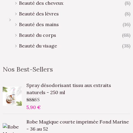
Beauté des cheveux
(8)
Beauté des lèvres
(8)
Beauté des mains
(16)
Beauté du corps
(68)
Beauté du visage
(38)
Nos Best-Sellers
Spray désodorisant tissu aux extraits
naturels - 250 ml
Note
5,90
5.00
€
sur
5
L
L
Robe Magique courte imprimée Fond Marine
e
e
- 36 au 52
p
p