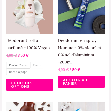
était :
est :
était :
est :
a
4,60 €.
3,50 €.
4,90 €.
3,50 €.
plusieurs
variations.
Les
options
peuvent
Déodorant roll on
Déodorant en spray
être
parfumé – 100% Vegan
Homme – 0% Alcool et
choisies
0% sel d’aluminium
4,60
€
3,50
€
sur
-200ml
Fraise Cerise
Coco
la
4,90
€
3,50
€
Barbe à papa
page
AJOUTER AU
CHOIX DES
du
PANIER
OPTIONS
produit