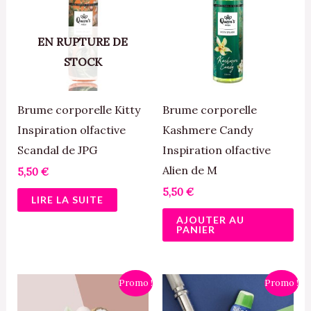
EN RUPTURE DE
STOCK
Brume corporelle Kitty
Brume corporelle
Inspiration olfactive
Kashmere Candy
Scandal de JPG
Inspiration olfactive
Alien de M
5,50
€
5,50
€
LIRE LA SUITE
AJOUTER AU
PANIER
Le
Le
Le
Le
Ce
Promo !
Promo !
prix
prix
prix
prix
produit
initial
actuel
initial
actuel