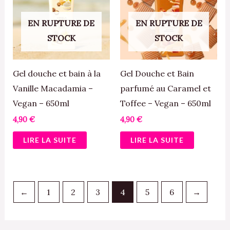
EN RUPTURE DE
EN RUPTURE DE
STOCK
STOCK
Gel douche et bain à la
Gel Douche et Bain
Vanille Macadamia –
parfumé au Caramel et
Vegan – 650ml
Toffee – Vegan – 650ml
4,90
€
4,90
€
LIRE LA SUITE
LIRE LA SUITE
←
1
2
3
4
5
6
→