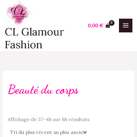
Trié
Aller
P
P
du
plus
au
r
r
récent
contenu
au
i
i
0,00
€
plus
CL Glamour
ancien
x
x
Fashion
i
a
n
x
Beauté du corps
Affichage de 37–48 sur 68 résultats